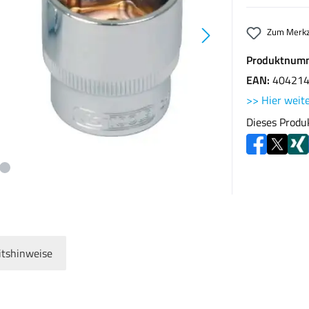
Zum Merkz
Produktnum
EAN:
40421
>> Hier weite
Dieses Produ
itshinweise