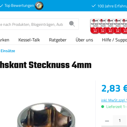
Top Bewertungen
100 Jahre Erfahr
arken
Kessel-Talk
Ratgeber
Über uns
Hilfe / Suppo
Einsätze
chskant Stecknuss 4mm
Verkaufspreis
2,83 
inkl. MwSt.
zzgl.
Lieferzeit 1
Produkt Anzahl: G