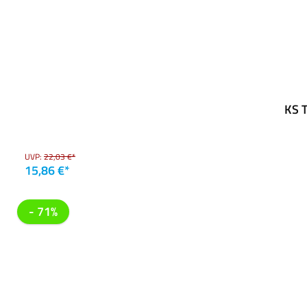
KS T
UVP:
22,03 €*
15,86 €*
- 71%