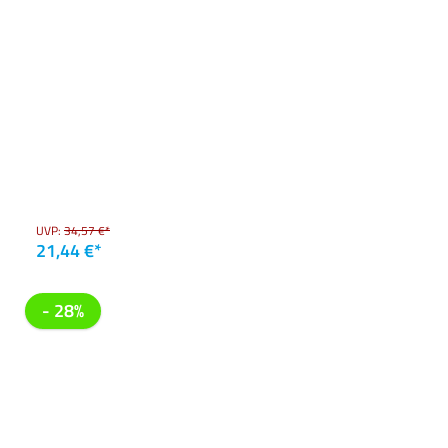
UVP:
34,57 €*
21,44 €*
- 28%