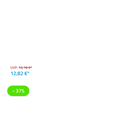
UVP:
16,18 €*
12,82 €*
- 37%