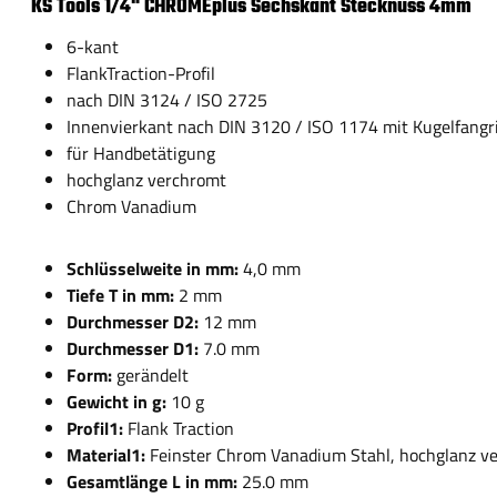
KS Tools 1/4" CHROMEplus Sechskant Stecknuss 4mm
6-kant
FlankTraction-Profil
nach DIN 3124 / ISO 2725
Innenvierkant nach DIN 3120 / ISO 1174 mit Kugelfangr
für Handbetätigung
hochglanz verchromt
Chrom Vanadium
Schlüsselweite in mm:
4,0 mm
Tiefe T in mm:
2 mm
Durchmesser D2:
12 mm
Durchmesser D1:
7.0 mm
Form:
gerändelt
Gewicht in g:
10 g
Profil1:
Flank Traction
Material1:
Feinster Chrom Vanadium Stahl, hochglanz v
Gesamtlänge L in mm:
25.0 mm