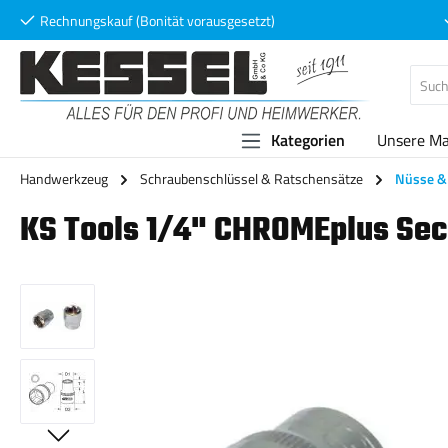
Rechnungskauf (Bonität vorausgesetzt)
 Hauptinhalt springen
Zur Suche springen
Zur Hauptnavigation springen
Kategorien
Unsere M
Handwerkzeug
Schraubenschlüssel & Ratschensätze
Nüsse & 
KS Tools 1/4" CHROMEplus Se
Bildergalerie überspringen