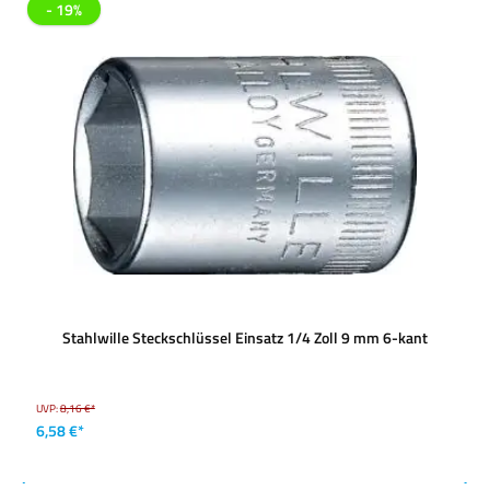
- 19%
Stahlwille Steckschlüssel Einsatz 1/4 Zoll 9 mm 6-kant
UVP:
8,16 €*
6,58 €*