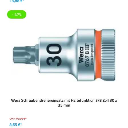
13,88 €*
- 47%
Wera Schraubendrehereinsatz mit Haltefunktion 3/8 Zoll 30 x
35 mm
UVP:
16,36 €*
8,65 €*