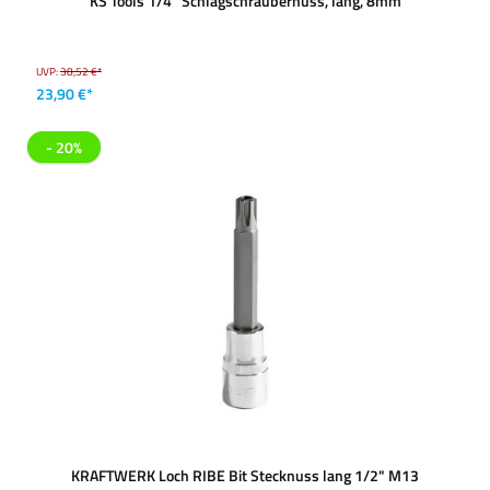
KS Tools 1/4'' Schlagschraubernuss, lang, 8mm
UVP:
38,52 €*
23,90 €*
- 20%
KRAFTWERK Loch RIBE Bit Stecknuss lang 1/2" M13