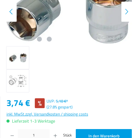
Verkaufspreis:
3,74 €
%
UVP:
5,18 €*
(27.8% gespart)
inkl. MwSt.
zzgl. Versandkosten / shipping costs
Lieferzeit 1-3 Werktage
Produkt Anzahl: Gib den gewünschten Wert ein oder benutze die Schaltflächen um die Anzahl zu erhöhen o
Stück
In den Warenkorb