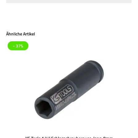
Produktgalerie überspringen
Ähnliche Artikel
- 37%