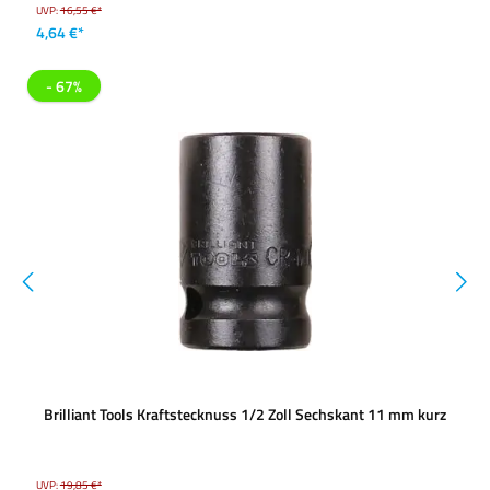
UVP:
16,55 €*
4,64 €*
- 67%
Brilliant Tools Kraftstecknuss 1/2 Zoll Sechskant 11 mm kurz
UVP:
19,85 €*