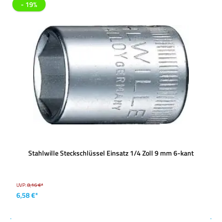
- 19%
Stahlwille Steckschlüssel Einsatz 1/4 Zoll 9 mm 6-kant
UVP:
8,16 €*
6,58 €*