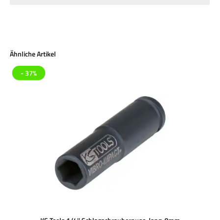
Produktgalerie überspringen
Ähnliche Artikel
- 37%