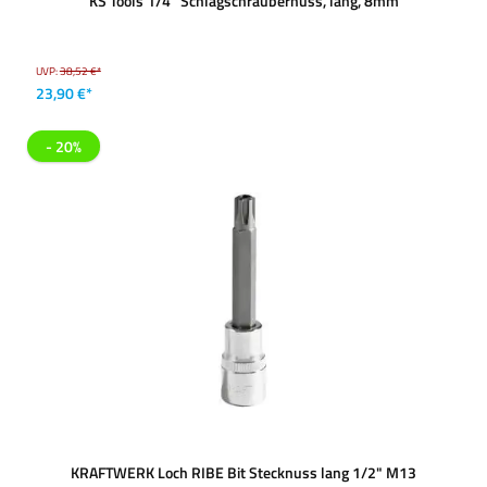
KS Tools 1/4'' Schlagschraubernuss, lang, 8mm
UVP:
38,52 €*
23,90 €*
- 20%
KRAFTWERK Loch RIBE Bit Stecknuss lang 1/2" M13