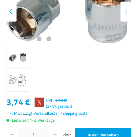
Verkaufspreis:
3,74 €
%
UVP:
5,18 €*
(27.8% gespart)
inkl. MwSt.
zzgl. Versandkosten / shipping costs
Lieferzeit 1-3 Werktage
Produkt Anzahl: Gib den gewünschten Wert ein oder benutze die Schaltflächen um die Anzahl zu erhöhen o
Stück
In den Warenkorb