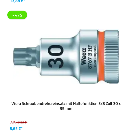
13,88 €*
- 47%
Wera Schraubendrehereinsatz mit Haltefunktion 3/8 Zoll 30 x
35 mm
UVP:
16,36 €*
8,65 €*