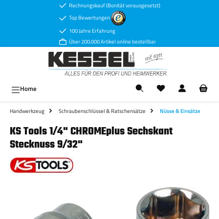
Rechnungskauf (Bonität vorausgesetzt)
Zum Hauptinhalt springen
Top Bewertungen
100 Jahre Erfahrung
Über 200.000 Artikel online bestellbar
Ware
Home
Handwerkzeug
Schraubenschlüssel & Ratschensätze
Nüsse & Einsätze
KS Tools 1/4" CHROMEplus Sechskant
Stecknuss 9/32"
Bildergalerie überspringen