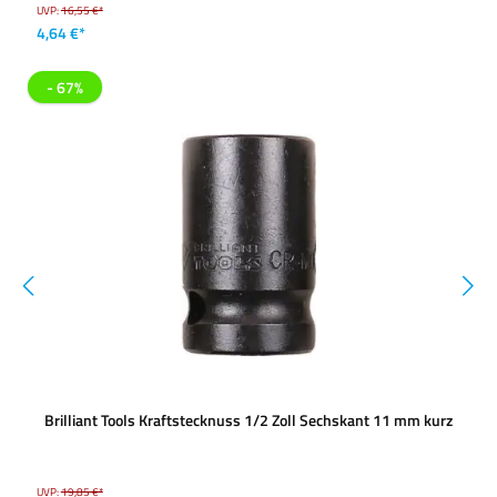
UVP:
16,55 €*
4,64 €*
- 67%
Brilliant Tools Kraftstecknuss 1/2 Zoll Sechskant 11 mm kurz
UVP:
19,85 €*