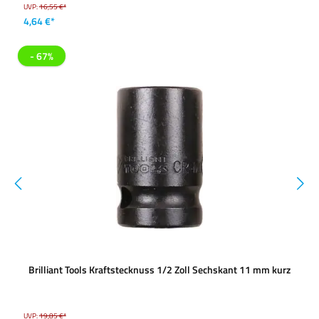
UVP:
16,55 €*
4,64 €*
- 67%
Brilliant Tools Kraftstecknuss 1/2 Zoll Sechskant 11 mm kurz
UVP:
19,85 €*