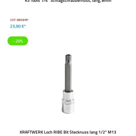
KS Tools 1/4'' Schlagschraubernuss, lang, 8mm
UVP:
38,52 €*
23,90 €*
- 20%
KRAFTWERK Loch RIBE Bit Stecknuss lang 1/2" M13