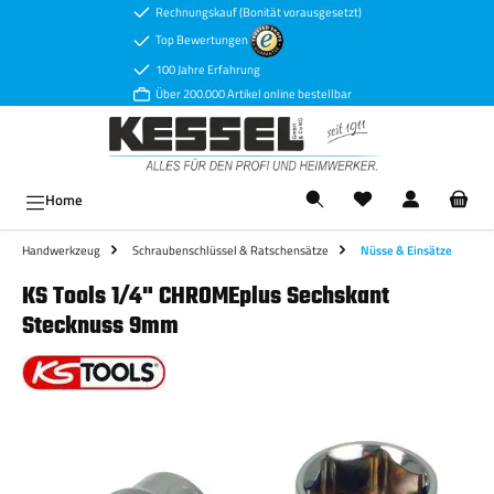
Rechnungskauf (Bonität vorausgesetzt)
Zum Hauptinhalt springen
Top Bewertungen
100 Jahre Erfahrung
Über 200.000 Artikel online bestellbar
Ware
Home
Handwerkzeug
Schraubenschlüssel & Ratschensätze
Nüsse & Einsätze
KS Tools 1/4" CHROMEplus Sechskant
Stecknuss 9mm
Bildergalerie überspringen