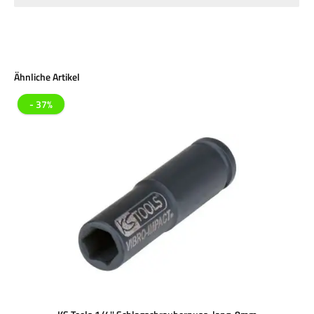
Produktgalerie überspringen
Ähnliche Artikel
- 37%