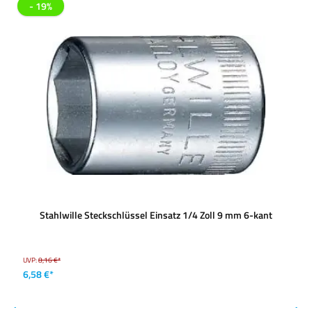
- 19%
Stahlwille Steckschlüssel Einsatz 1/4 Zoll 9 mm 6-kant
UVP:
8,16 €*
6,58 €*