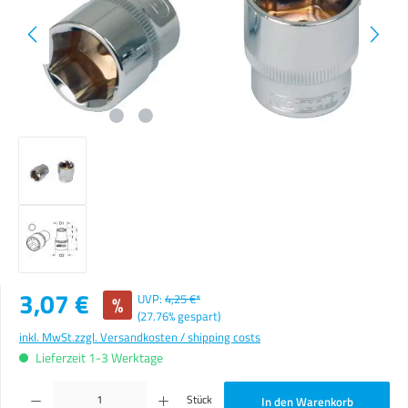
Verkaufspreis:
3,07 €
%
UVP:
4,25 €*
(27.76% gespart)
inkl. MwSt.
zzgl. Versandkosten / shipping costs
Lieferzeit 1-3 Werktage
Produkt Anzahl: Gib den gewünschten Wert ein oder benutze die Schaltflächen um die Anzahl zu erhöhen o
Stück
In den Warenkorb