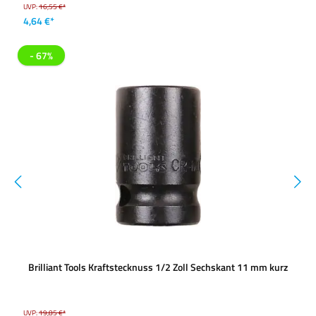
UVP:
16,55 €*
4,64 €*
- 67%
Brilliant Tools Kraftstecknuss 1/2 Zoll Sechskant 11 mm kurz
UVP:
19,85 €*