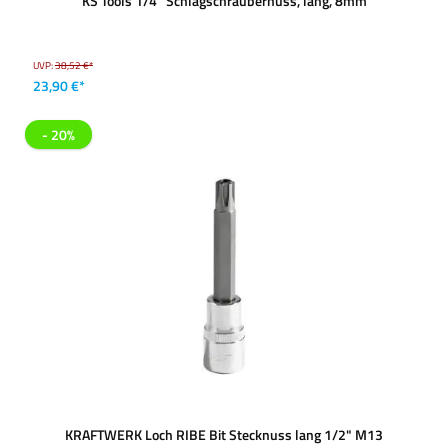
KS Tools 1/4'' Schlagschraubernuss, lang, 8mm
UVP:
38,52 €*
23,90 €*
- 20%
KRAFTWERK Loch RIBE Bit Stecknuss lang 1/2" M13