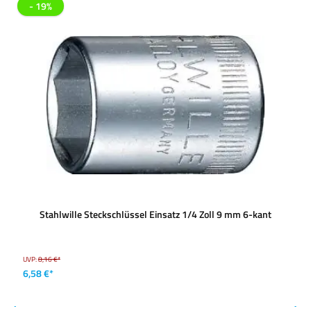
- 19%
Stahlwille Steckschlüssel Einsatz 1/4 Zoll 9 mm 6-kant
UVP:
8,16 €*
6,58 €*