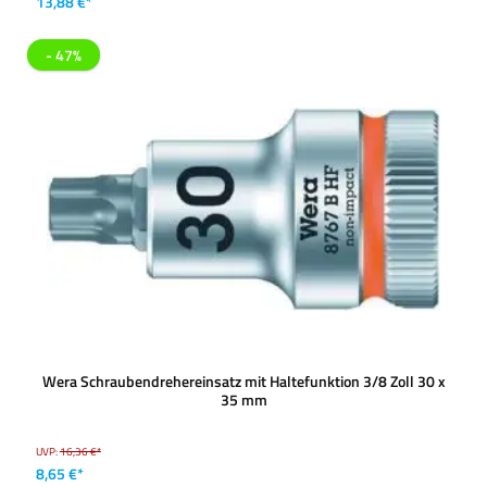
13,88 €*
- 47%
Wera Schraubendrehereinsatz mit Haltefunktion 3/8 Zoll 30 x
35 mm
UVP:
16,36 €*
8,65 €*