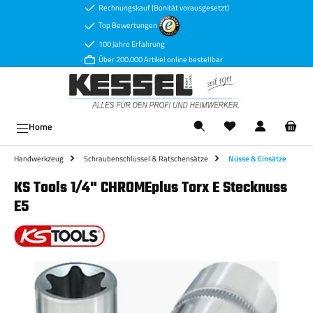
Rechnungskauf (Bonität vorausgesetzt)
Zum Hauptinhalt springen
Top Bewertungen
100 Jahre Erfahrung
Über 200.000 Artikel online bestellbar
Ware
Home
Handwerkzeug
Schraubenschlüssel & Ratschensätze
Nüsse & Einsätze
KS Tools 1/4" CHROMEplus Torx E Stecknuss
E5
Bildergalerie überspringen