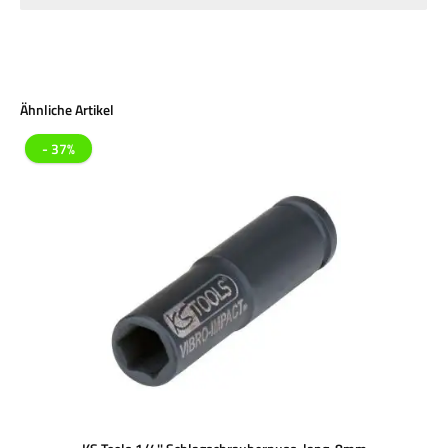
Produktgalerie überspringen
Ähnliche Artikel
- 37%