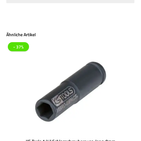
Produktgalerie überspringen
Ähnliche Artikel
- 37%