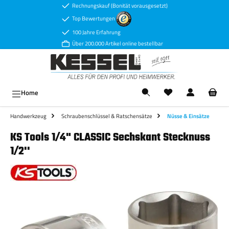
Rechnungskauf (Bonität vorausgesetzt)
Zum Hauptinhalt springen
Top Bewertungen
100 Jahre Erfahrung
Über 200.000 Artikel online bestellbar
Ware
Home
Handwerkzeug
Schraubenschlüssel & Ratschensätze
Nüsse & Einsätze
KS Tools 1/4" CLASSIC Sechskant Stecknuss
1/2''
Bildergalerie überspringen