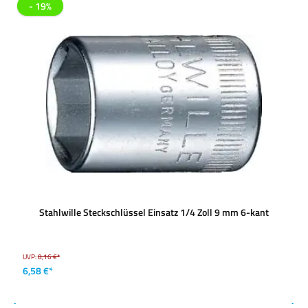
- 19%
Stahlwille Steckschlüssel Einsatz 1/4 Zoll 9 mm 6-kant
UVP:
8,16 €*
6,58 €*