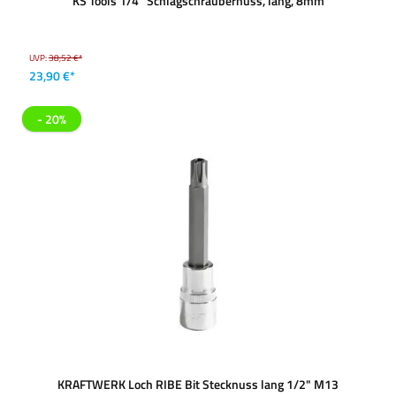
KS Tools 1/4'' Schlagschraubernuss, lang, 8mm
UVP:
38,52 €*
23,90 €*
- 20%
KRAFTWERK Loch RIBE Bit Stecknuss lang 1/2" M13