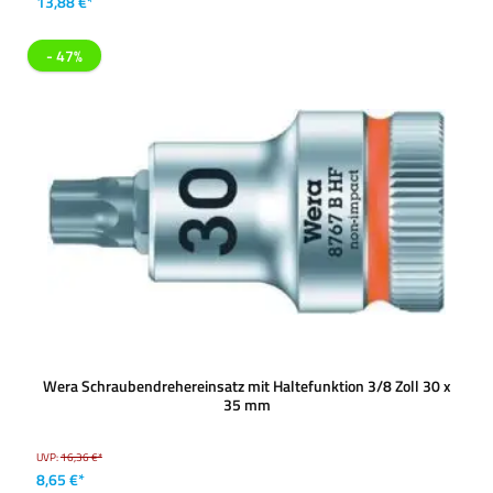
13,88 €*
- 47%
Wera Schraubendrehereinsatz mit Haltefunktion 3/8 Zoll 30 x
35 mm
UVP:
16,36 €*
8,65 €*