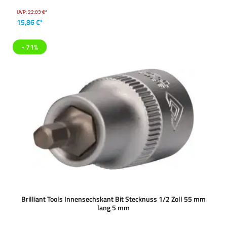
UVP:
22,03 €*
15,86 €*
- 71%
Brilliant Tools Innensechskant Bit Stecknuss 1/2 Zoll 55 mm
lang 5 mm