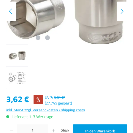
Verkaufspreis:
3,62 €
%
UVP:
5,01 €*
(27.74% gespart)
inkl. MwSt.
zzgl. Versandkosten / shipping costs
Lieferzeit 1-3 Werktage
Produkt Anzahl: Gib den gewünschten Wert ein oder benutze die Schaltflächen um die Anzahl zu erhöhen o
Stück
In den Warenkorb