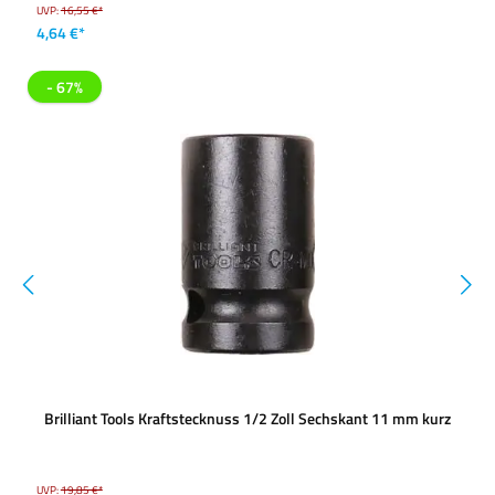
UVP:
16,55 €*
4,64 €*
- 67%
Brilliant Tools Kraftstecknuss 1/2 Zoll Sechskant 11 mm kurz
UVP:
19,85 €*