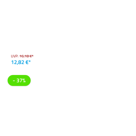
UVP:
16,18 €*
12,82 €*
- 37%