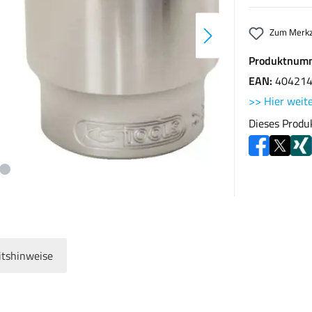
Zum Merkz
Produktnum
EAN:
40421
>> Hier weite
Dieses Produ
itshinweise