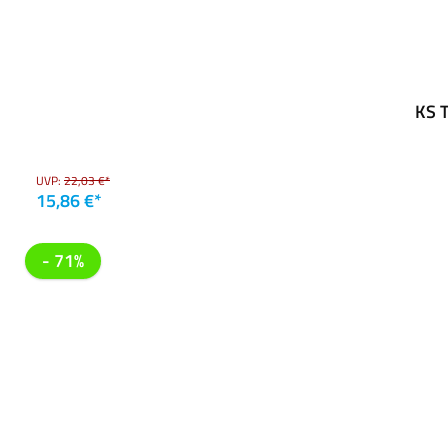
KS T
UVP:
22,03 €*
15,86 €*
- 71%