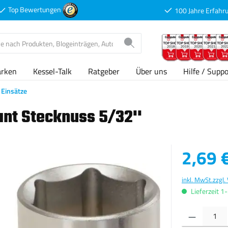
Top Bewertungen
100 Jahre Erfahr
arken
Kessel-Talk
Ratgeber
Über uns
Hilfe / Suppo
Einsätze
nt Stecknuss 5/32''
Verkaufspreis
2,69 
inkl. MwSt.
zzgl.
Lieferzeit 1
Produkt Anzahl: G