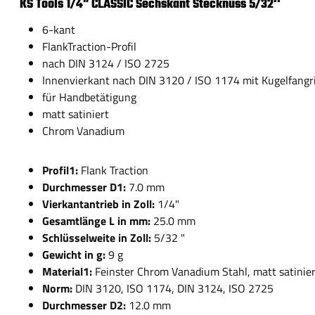
KS Tools 1/4" CLASSIC Sechskant Stecknuss 5/32''
6-kant
FlankTraction-Profil
nach DIN 3124 / ISO 2725
Innenvierkant nach DIN 3120 / ISO 1174 mit Kugelfangr
für Handbetätigung
matt satiniert
Chrom Vanadium
Profil1:
Flank Traction
Durchmesser D1:
7.0 mm
Vierkantantrieb in Zoll:
1/4"
Gesamtlänge L in mm:
25.0 mm
Schlüsselweite in Zoll:
5/32 "
Gewicht in g:
9 g
Material1:
Feinster Chrom Vanadium Stahl, matt satinie
Norm:
DIN 3120, ISO 1174, DIN 3124, ISO 2725
Durchmesser D2:
12.0 mm