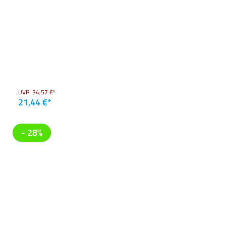
UVP:
34,57 €*
21,44 €*
- 28%