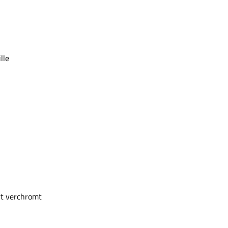
ille
rt verchromt