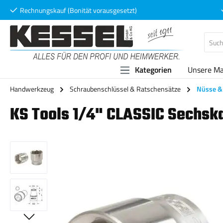
Rechnungskauf (Bonität vorausgesetzt)
 Hauptinhalt springen
Zur Suche springen
Zur Hauptnavigation springen
Kategorien
Unsere M
Handwerkzeug
Schraubenschlüssel & Ratschensätze
Nüsse & 
KS Tools 1/4" CLASSIC Sechska
Bildergalerie überspringen