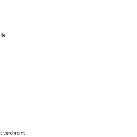
ille
rt verchromt