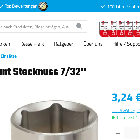
Top Bewertungen
100 Jahre Erfahr
arken
Kessel-Talk
Ratgeber
Über uns
Hilfe / Suppo
Einsätze
nt Stecknuss 7/32''
Verkaufspreis
3,24 
inkl. MwSt.
zzgl.
Lieferzeit 1
Produkt Anzahl: G