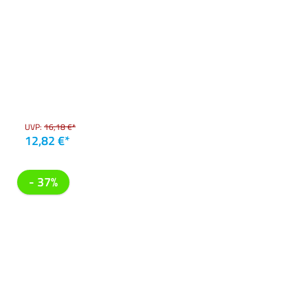
UVP:
16,18 €*
12,82 €*
- 37%