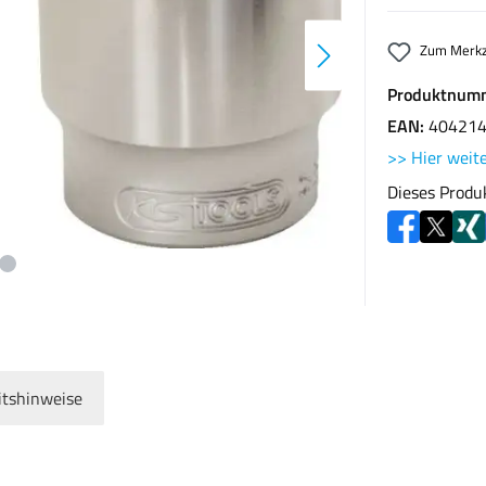
Zum Merkz
Produktnum
EAN:
40421
>> Hier weite
Dieses Produ
itshinweise