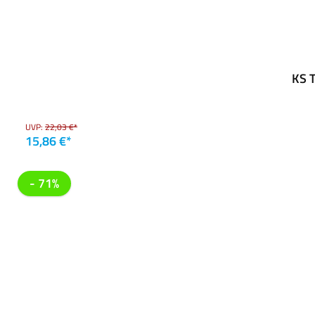
KS T
UVP:
22,03 €*
15,86 €*
- 71%