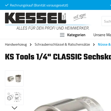
Rechnungskauf (Bonität vorausgesetzt)
 Hauptinhalt springen
Zur Suche springen
Zur Hauptnavigation springen
Kategorien
Unsere M
Handwerkzeug
Schraubenschlüssel & Ratschensätze
Nüsse & 
KS Tools 1/4" CLASSIC Sechska
Bildergalerie überspringen