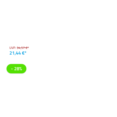
UVP:
34,57 €*
21,44 €*
- 28%