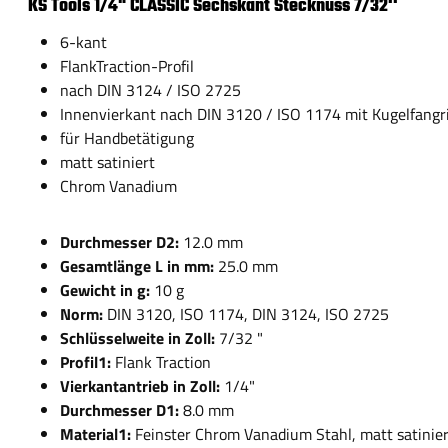
KS Tools 1/4" CLASSIC Sechskant Stecknuss 7/32''
6-kant
FlankTraction-Profil
nach DIN 3124 / ISO 2725
Innenvierkant nach DIN 3120 / ISO 1174 mit Kugelfangr
für Handbetätigung
matt satiniert
Chrom Vanadium
Durchmesser D2:
12.0 mm
Gesamtlänge L in mm:
25.0 mm
Gewicht in g:
10 g
Norm:
DIN 3120, ISO 1174, DIN 3124, ISO 2725
Schlüsselweite in Zoll:
7/32 "
Profil1:
Flank Traction
Vierkantantrieb in Zoll:
1/4"
Durchmesser D1:
8.0 mm
Material1:
Feinster Chrom Vanadium Stahl, matt satinie