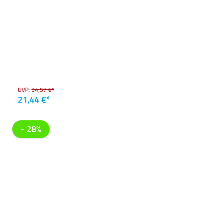
UVP:
34,57 €*
21,44 €*
- 28%