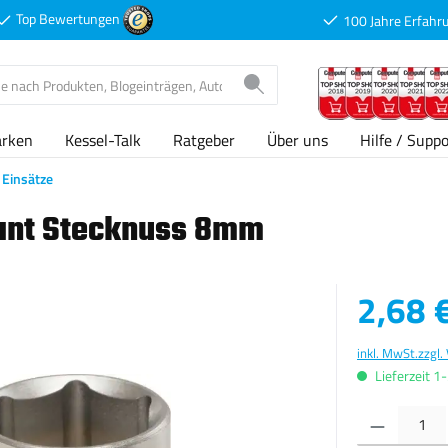
Top Bewertungen
100 Jahre Erfahr
arken
Kessel-Talk
Ratgeber
Über uns
Hilfe / Suppo
Einsätze
kant Stecknuss 8mm
Verkaufspreis
2,68 
inkl. MwSt.
zzgl.
Lieferzeit 1
Produkt Anzahl: G