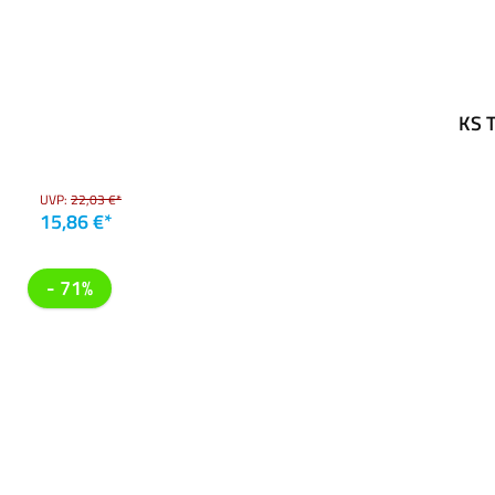
KS T
UVP:
22,03 €*
15,86 €*
- 71%