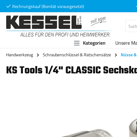
Rechnungskauf (Bonität vorausgesetzt)
 Hauptinhalt springen
Zur Suche springen
Zur Hauptnavigation springen
Kategorien
Unsere M
Handwerkzeug
Schraubenschlüssel & Ratschensätze
Nüsse & 
KS Tools 1/4" CLASSIC Sechs
Bildergalerie überspringen