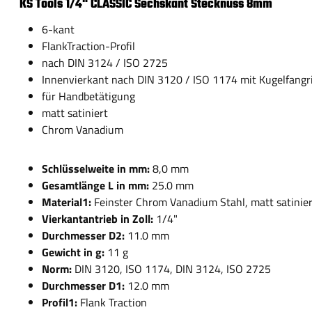
KS Tools 1/4" CLASSIC Sechskant Stecknuss 8mm
6-kant
FlankTraction-Profil
nach DIN 3124 / ISO 2725
Innenvierkant nach DIN 3120 / ISO 1174 mit Kugelfangr
für Handbetätigung
matt satiniert
Chrom Vanadium
Schlüsselweite in mm:
8,0 mm
Gesamtlänge L in mm:
25.0 mm
Material1:
Feinster Chrom Vanadium Stahl, matt satinie
Vierkantantrieb in Zoll:
1/4"
Durchmesser D2:
11.0 mm
Gewicht in g:
11 g
Norm:
DIN 3120, ISO 1174, DIN 3124, ISO 2725
Durchmesser D1:
12.0 mm
Profil1:
Flank Traction