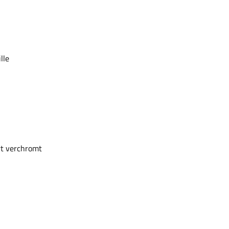
ille
rt verchromt