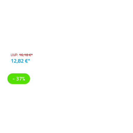
UVP:
16,18 €*
12,82 €*
- 37%