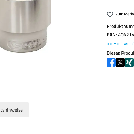
Zum Merkz
Produktnum
EAN:
40421
>> Hier weite
Dieses Produ
itshinweise