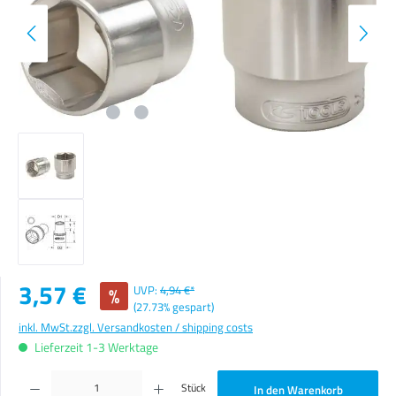
Verkaufspreis:
3,57 €
%
UVP:
4,94 €*
(27.73% gespart)
inkl. MwSt.
zzgl. Versandkosten / shipping costs
Lieferzeit 1-3 Werktage
Produkt Anzahl: Gib den gewünschten Wert ein oder benutze die Schaltflächen um die Anzahl zu erhöhen o
Stück
In den Warenkorb