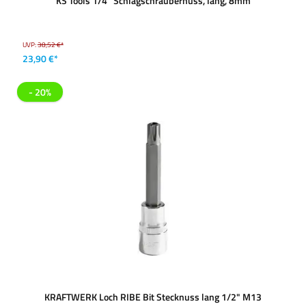
KS Tools 1/4'' Schlagschraubernuss, lang, 8mm
UVP:
38,52 €*
23,90 €*
- 20%
KRAFTWERK Loch RIBE Bit Stecknuss lang 1/2" M13