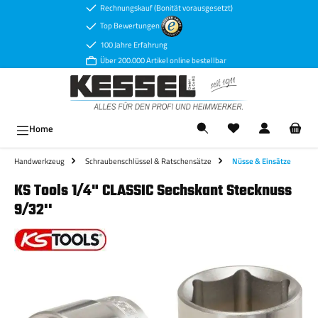
Rechnungskauf (Bonität vorausgesetzt)
Zum Hauptinhalt springen
Top Bewertungen
100 Jahre Erfahrung
Über 200.000 Artikel online bestellbar
Ware
Home
Handwerkzeug
Schraubenschlüssel & Ratschensätze
Nüsse & Einsätze
KS Tools 1/4" CLASSIC Sechskant Stecknuss
9/32''
Bildergalerie überspringen