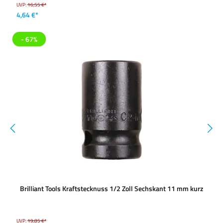
UVP:
16,55 €*
4,64 €*
- 67%
Brilliant Tools Kraftstecknuss 1/2 Zoll Sechskant 11 mm kurz
UVP:
19,85 €*