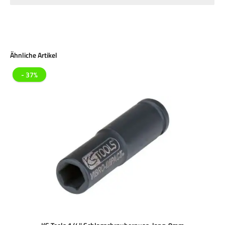
Produktgalerie überspringen
Ähnliche Artikel
- 37%