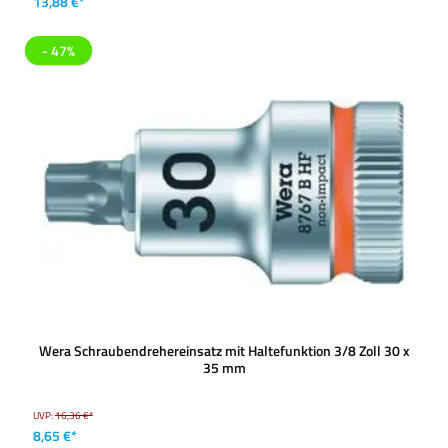
13,88 €*
- 47%
Wera Schraubendrehereinsatz mit Haltefunktion 3/8 Zoll 30 x
35 mm
UVP:
16,36 €*
8,65 €*