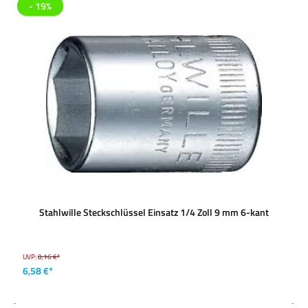
- 19%
Stahlwille Steckschlüssel Einsatz 1/4 Zoll 9 mm 6-kant
UVP:
8,16 €*
6,58 €*