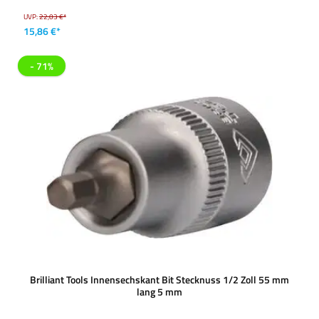
UVP:
22,03 €*
15,86 €*
- 71%
Brilliant Tools Innensechskant Bit Stecknuss 1/2 Zoll 55 mm
lang 5 mm