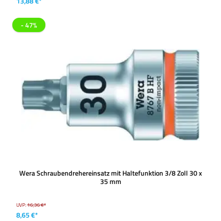
13,88 €*
- 47%
Wera Schraubendrehereinsatz mit Haltefunktion 3/8 Zoll 30 x
35 mm
UVP:
16,36 €*
8,65 €*