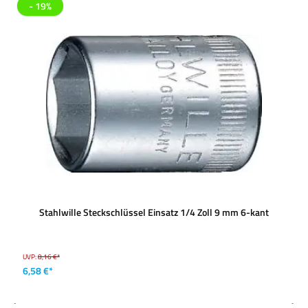
- 19%
Stahlwille Steckschlüssel Einsatz 1/4 Zoll 9 mm 6-kant
UVP:
8,16 €*
6,58 €*