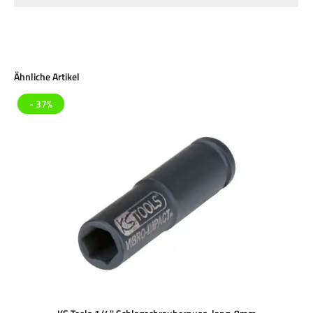
Produktgalerie überspringen
Ähnliche Artikel
- 37%