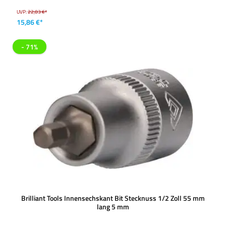
UVP:
22,03 €*
15,86 €*
- 71%
Brilliant Tools Innensechskant Bit Stecknuss 1/2 Zoll 55 mm
lang 5 mm