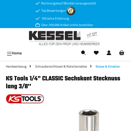
Rechnungskauf (Bonität vorausgesetzt)
Zum Hauptinhalt springen
Top Bewertungen
100 Jahre Erfahrung
Über 200.000 Artikel online bestellbar
Ware
Home
Handwerkzeug
Schraubenschlüssel & Ratschensätze
Nüsse & Einsätze
KS Tools 1/4" CLASSIC Sechskant Stecknuss
lang 3/8''
Bildergalerie überspringen