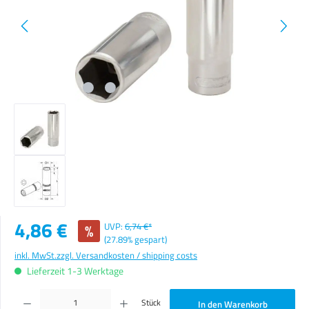
Verkaufspreis:
4,86 €
%
UVP:
6,74 €*
(27.89% gespart)
inkl. MwSt.
zzgl. Versandkosten / shipping costs
Lieferzeit 1-3 Werktage
Produkt Anzahl: Gib den gewünschten Wert ein oder benutze die Schaltflächen um die Anzahl zu erhöhen o
Stück
In den Warenkorb