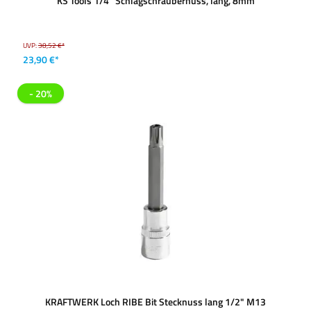
KS Tools 1/4'' Schlagschraubernuss, lang, 8mm
UVP:
38,52 €*
23,90 €*
- 20%
KRAFTWERK Loch RIBE Bit Stecknuss lang 1/2" M13