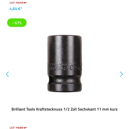
UVP:
16,55 €*
4,64 €*
- 67%
Brilliant Tools Kraftstecknuss 1/2 Zoll Sechskant 11 mm kurz
UVP:
19,85 €*