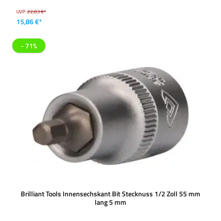
UVP:
22,03 €*
15,86 €*
- 71%
Brilliant Tools Innensechskant Bit Stecknuss 1/2 Zoll 55 mm
lang 5 mm