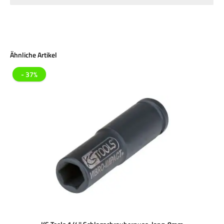
Produktgalerie überspringen
Ähnliche Artikel
- 37%