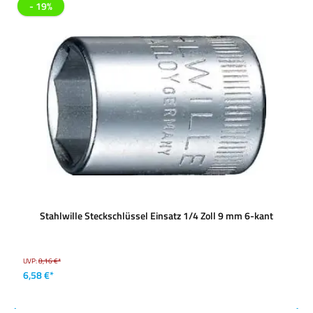
- 19%
Stahlwille Steckschlüssel Einsatz 1/4 Zoll 9 mm 6-kant
UVP:
8,16 €*
6,58 €*