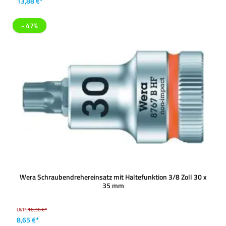
13,88 €*
- 47%
Wera Schraubendrehereinsatz mit Haltefunktion 3/8 Zoll 30 x
35 mm
UVP:
16,36 €*
8,65 €*