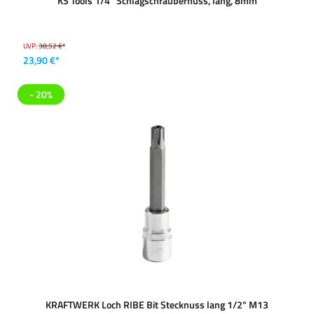
KS Tools 1/4'' Schlagschraubernuss, lang, 8mm
UVP:
38,52 €*
23,90 €*
- 20%
KRAFTWERK Loch RIBE Bit Stecknuss lang 1/2" M13