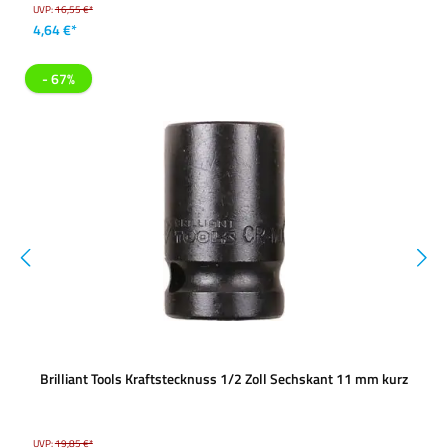
UVP:
16,55 €*
4,64 €*
- 67%
Brilliant Tools Kraftstecknuss 1/2 Zoll Sechskant 11 mm kurz
UVP:
19,85 €*