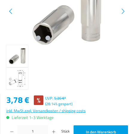
Verkaufspreis:
3,78 €
%
UVP:
5,26 €*
(28.14% gespart)
inkl. MwSt.
zzgl. Versandkosten / shipping costs
Lieferzeit 1-3 Werktage
Produkt Anzahl: Gib den gewünschten Wert ein oder benutze die Schaltflächen um die Anzahl zu erhöhen o
Stück
In den Warenkorb