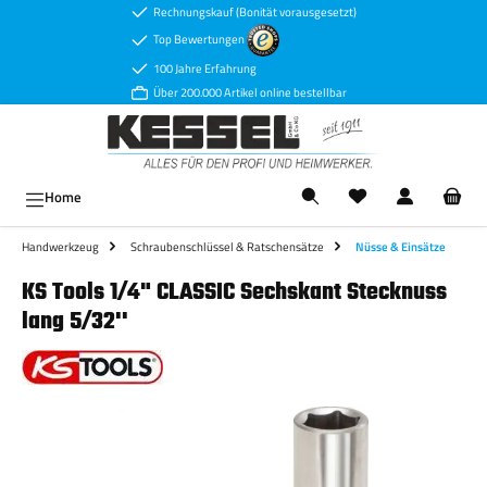
Rechnungskauf (Bonität vorausgesetzt)
Zum Hauptinhalt springen
Top Bewertungen
100 Jahre Erfahrung
Über 200.000 Artikel online bestellbar
Ware
Home
Handwerkzeug
Schraubenschlüssel & Ratschensätze
Nüsse & Einsätze
KS Tools 1/4" CLASSIC Sechskant Stecknuss
lang 5/32''
Bildergalerie überspringen