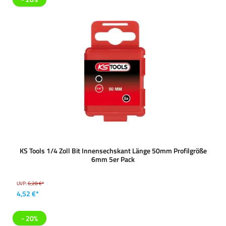
KS Tools 1/4 Zoll Bit Innensechskant Länge 50mm Profilgröße
6mm 5er Pack
UVP:
6,28 €*
4,52 €*
- 20%