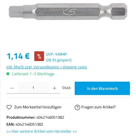
Verkaufspreis:
1,14 €
%
UVP:
1,59 €*
(28.3% gespart)
inkl. MwSt.
zzgl. Versandkosten / shipping costs
Lieferzeit 1-3 Werktage
Produkt Anzahl: Gib den gewünschten Wert ein oder benutze die Schaltflächen um die Anzahl zu erhöhen o
Stück
In den Warenkorb
Zum Merkzettel hinzufügen
Fragen zum Artikel?
Produktnummer:
4042146051382
EAN:
4042146051382
>> Hier weitere Artikel vom Hersteller <<