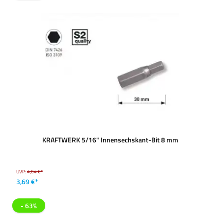
KRAFTWERK 5/16" Innensechskant-Bit 8 mm
UVP:
4,64 €*
3,69 €*
- 63%