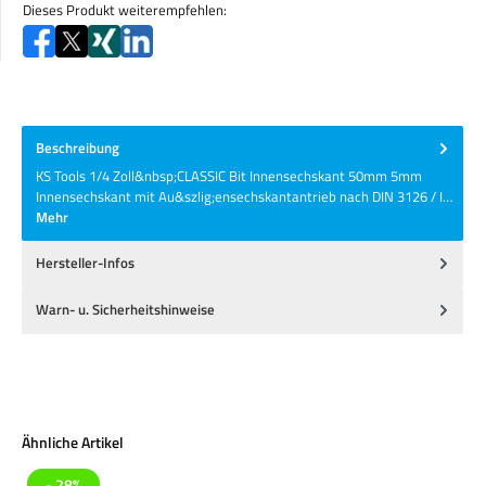
Dieses Produkt weiterempfehlen:
Beschreibung
KS Tools 1/4 Zoll&nbsp;CLASSIC Bit Innensechskant 50mm 5mm
Innensechskant mit Au&szlig;ensechskantantrieb nach DIN 3126 / I…
Mehr
Hersteller-Infos
Warn- u. Sicherheitshinweise
Produktgalerie überspringen
Ähnliche Artikel
- 28%