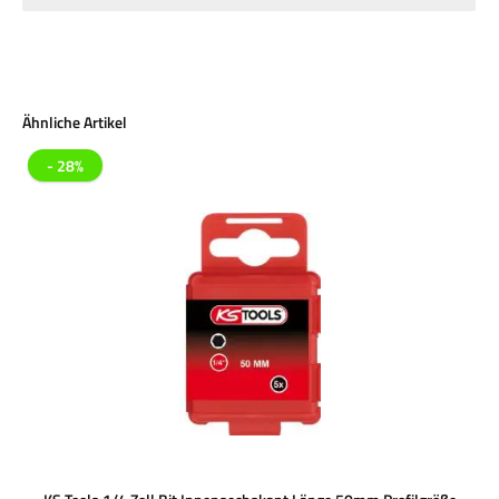
Produktgalerie überspringen
Ähnliche Artikel
- 28%