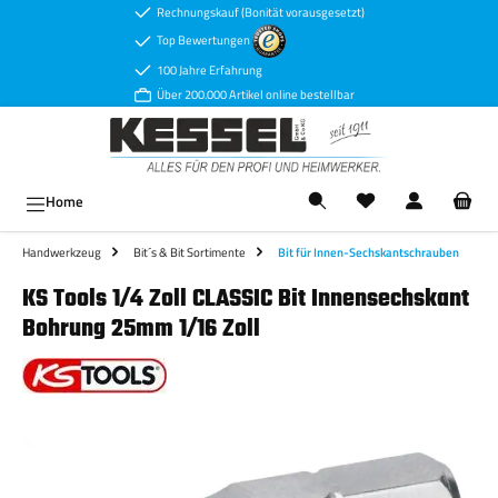
Rechnungskauf (Bonität vorausgesetzt)
Zum Hauptinhalt springen
Top Bewertungen
100 Jahre Erfahrung
Über 200.000 Artikel online bestellbar
Ware
Home
Handwerkzeug
Bit´s & Bit Sortimente
Bit für Innen-Sechskantschrauben
KS Tools 1/4 Zoll CLASSIC Bit Innensechskant
Bohrung 25mm 1/16 Zoll
Bildergalerie überspringen