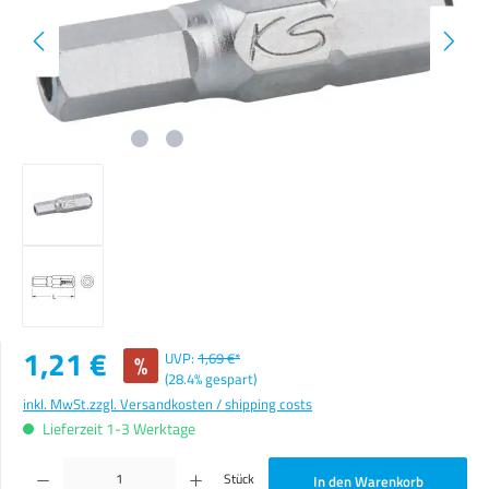
Verkaufspreis:
1,21 €
%
UVP:
1,69 €*
(28.4% gespart)
inkl. MwSt.
zzgl. Versandkosten / shipping costs
Lieferzeit 1-3 Werktage
Produkt Anzahl: Gib den gewünschten Wert ein oder benutze die Schaltflächen um die Anzahl zu erhöhen o
Stück
In den Warenkorb