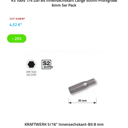
KS Tools 1/4 Zoll Bit Innensechskant Länge 50mm Profilgröße
6mm 5er Pack
UVP:
6,28 €*
4,52 €*
- 20%
KRAFTWERK 5/16" Innensechskant-Bit 8 mm