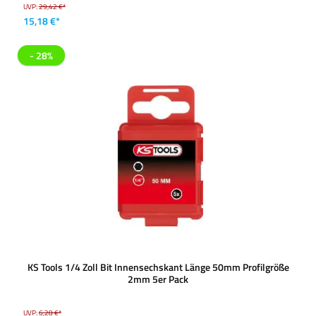
UVP:
29,42 €*
15,18 €*
- 28%
KS Tools 1/4 Zoll Bit Innensechskant Länge 50mm Profilgröße
2mm 5er Pack
UVP:
6,28 €*