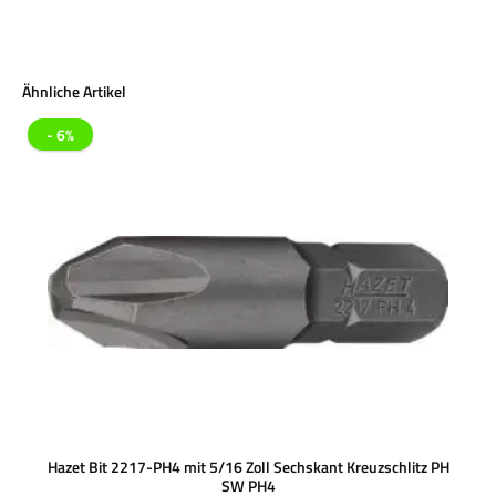
Produktgalerie überspringen
Ähnliche Artikel
- 6%
Hazet Bit 2217-PH4 mit 5/16 Zoll Sechskant Kreuzschlitz PH
SW PH4