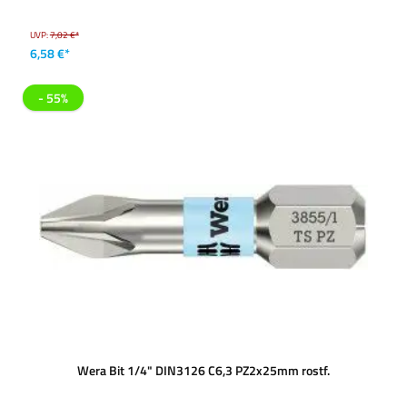
UVP:
7,02 €*
6,58 €*
- 55%
Wera Bit 1/4" DIN3126 C6,3 PZ2x25mm rostf.