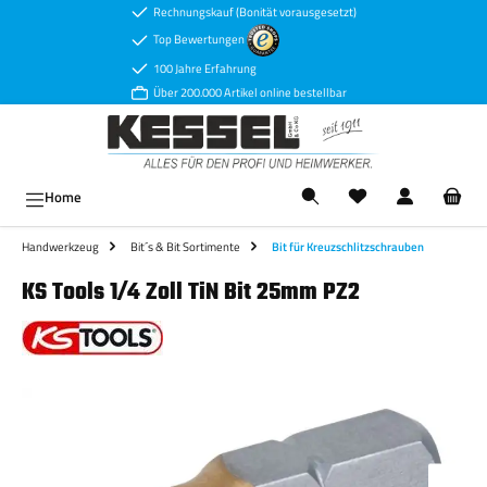
Rechnungskauf (Bonität vorausgesetzt)
Zum Hauptinhalt springen
Top Bewertungen
100 Jahre Erfahrung
Über 200.000 Artikel online bestellbar
Ware
Home
Handwerkzeug
Bit´s & Bit Sortimente
Bit für Kreuzschlitzschrauben
KS Tools 1/4 Zoll TiN Bit 25mm PZ2
Bildergalerie überspringen