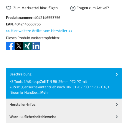
Zum Merkzettel hinzufügen
Fragen zum Artikel?
Produktnummer:
4042146553756
EAN:
4042146553756
>> Hier weitere Artikel vom Hersteller <<
Dieses Produkt weiterempfehlen:
Beschreibung
KS Tools 1/4&nbsp;Zoll TiN Bit 25mm PZ2 PZ mit
Au&szlig;ensechskantantrieb nach DIN 3126 / ISO 1173 - C 6,3
f&uuml;r Handbe…
Mehr
Hersteller-Infos
Warn- u. Sicherheitshinweise