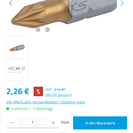
Verkaufspreis:
2,26 €
%
UVP:
3,14 €*
(28.03% gespart)
inkl. MwSt.
zzgl. Versandkosten / shipping costs
Lieferzeit 1-3 Werktage
Produkt Anzahl: Gib den gewünschten Wert ein oder benutze die Schaltflächen um die Anzahl zu erhöhen o
Stück
In den Warenkorb