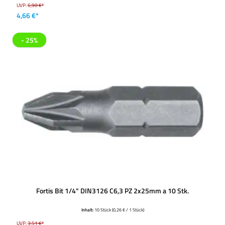
UVP:
6,90 €*
4,66 €*
- 25%
Fortis Bit 1/4" DIN3126 C6,3 PZ 2x25mm a 10 Stk.
Inhalt:
10 Stück
(0,26 € / 1 Stück)
UVP:
3,51 €*