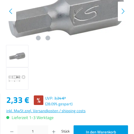
Verkaufspreis:
2,33 €
%
UVP:
3,24 €*
(28.09% gespart)
inkl. MwSt.
zzgl. Versandkosten / shipping costs
Lieferzeit 1-3 Werktage
Produkt Anzahl: Gib den gewünschten Wert ein oder benutze die Schaltflächen um die Anzahl zu erhöhen o
Stück
In den Warenkorb