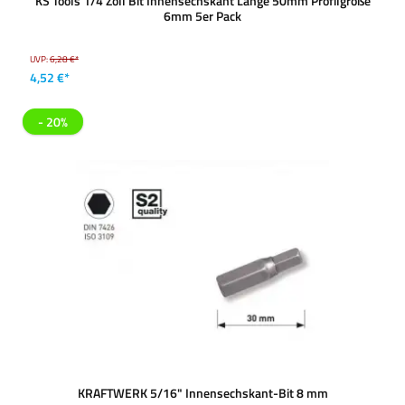
KS Tools 1/4 Zoll Bit Innensechskant Länge 50mm Profilgröße
6mm 5er Pack
UVP:
6,28 €*
4,52 €*
- 20%
KRAFTWERK 5/16" Innensechskant-Bit 8 mm