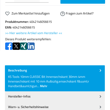
Zum Merkzettel hinzufügen
Fragen zum Artikel?
Produktnummer:
4042146056615
EAN:
4042146056615
>> Hier weitere Artikel vom Hersteller <<
Dieses Produkt weiterempfehlen:
Beschreibung
KS Tools 10mm CLASSIC Bit Innensechskant 30mm 4mm
Innensechskant mit 10 mm Au&szlig;ensechskant f&uuml;r
Handbet&auml;tigun…
Mehr
Hersteller-Infos
Warn- u. Sicherheitshinweise