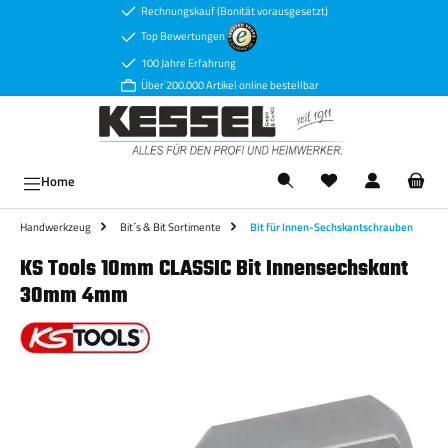
Rechnungskauf (Bonität vorausgesetzt)
Zum Hauptinhalt springen
Top Bewertungen
100 Jahre Erfahrung
Über 200.000 Artikel online bestellbar
Ware
Home
Handwerkzeug
Bit´s & Bit Sortimente
Bit für Innen-Sechskantschrauben
KS Tools 10mm CLASSIC Bit Innensechskant
30mm 4mm
Bildergalerie überspringen