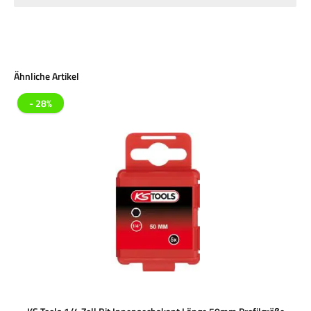
Produktgalerie überspringen
Ähnliche Artikel
- 28%