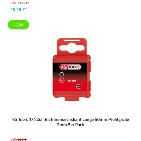
UVP:
29,42 €*
15,18 €*
- 28%
KS Tools 1/4 Zoll Bit Innensechskant Länge 50mm Profilgröße
2mm 5er Pack
UVP:
6,28 €*