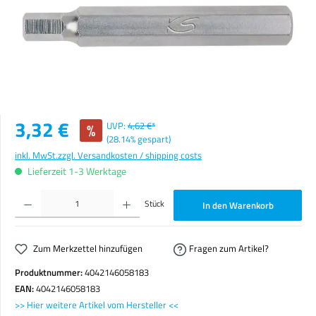
Verkaufspreis:
3,32 €
%
UVP:
4,62 €*
(28.14% gespart)
inkl. MwSt.
zzgl. Versandkosten / shipping costs
Lieferzeit 1-3 Werktage
Produkt Anzahl: Gib den gewünschten Wert ein oder benutze die Schaltflächen um die Anzahl zu erhöhen o
Stück
In den Warenkorb
Zum Merkzettel hinzufügen
Fragen zum Artikel?
Produktnummer:
4042146058183
EAN:
4042146058183
>> Hier weitere Artikel vom Hersteller <<