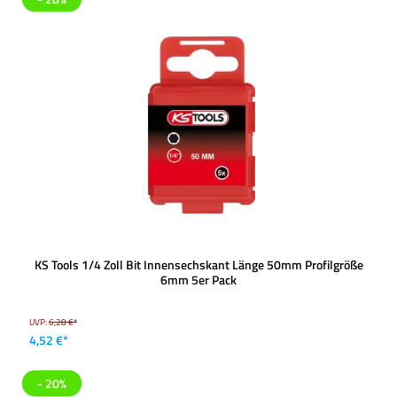
KS Tools 1/4 Zoll Bit Innensechskant Länge 50mm Profilgröße
6mm 5er Pack
UVP:
6,28 €*
4,52 €*
- 20%