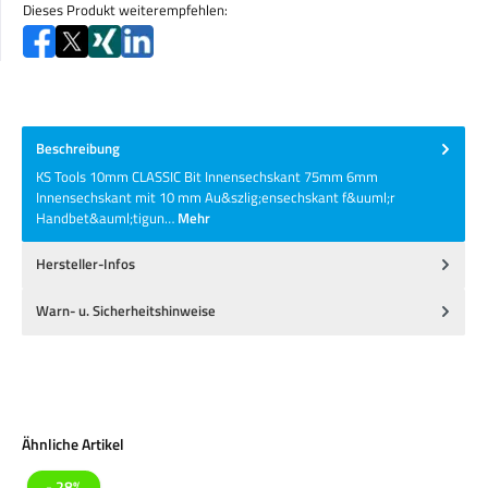
Dieses Produkt weiterempfehlen:
Beschreibung
KS Tools 10mm CLASSIC Bit Innensechskant 75mm 6mm
Innensechskant mit 10 mm Au&szlig;ensechskant f&uuml;r
Handbet&auml;tigun…
Mehr
Hersteller-Infos
Warn- u. Sicherheitshinweise
Produktgalerie überspringen
Ähnliche Artikel
- 28%