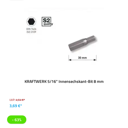
KRAFTWERK 5/16" Innensechskant-Bit 8 mm
UVP:
4,64 €*
3,69 €*
- 63%