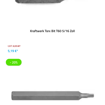
Kraftwerk Torx Bit T60 5/16 Zoll
UVP:
6,55 €*
5,19 €*
- 20%