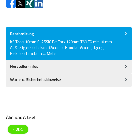
Beschreibung
KS Tools 10mm CLASSIC Bit Torx 120mm T50 TX mit 10 mm
Au&szlig;ensechskant f&uuml;r Handbet&auml;tigung,
Elektroschrauber u…
Mehr
Hersteller-Infos
Warn- u. Sicherheitshinweise
Produktgalerie überspringen
Ähnliche Artikel
- 20%