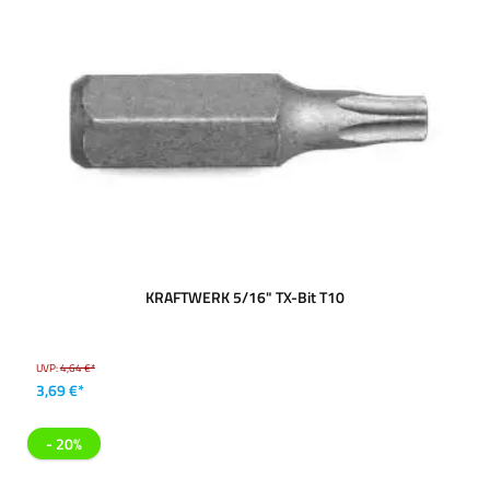
KRAFTWERK 5/16" TX-Bit T10
UVP:
4,64 €*
3,69 €*
- 20%