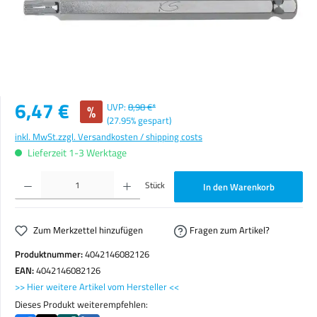
Verkaufspreis:
6,47 €
%
UVP:
8,98 €*
(27.95% gespart)
inkl. MwSt.
zzgl. Versandkosten / shipping costs
Lieferzeit 1-3 Werktage
Produkt Anzahl: Gib den gewünschten Wert ein oder benutze die Schaltflächen um die Anzahl zu erhöhen o
Stück
In den Warenkorb
Zum Merkzettel hinzufügen
Fragen zum Artikel?
Produktnummer:
4042146082126
EAN:
4042146082126
>> Hier weitere Artikel vom Hersteller <<
Dieses Produkt weiterempfehlen: