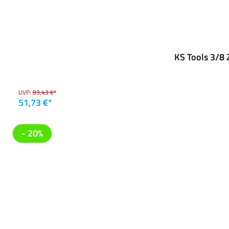
KS Tools 3/8 
UVP:
83,43 €*
51,73 €*
- 20%