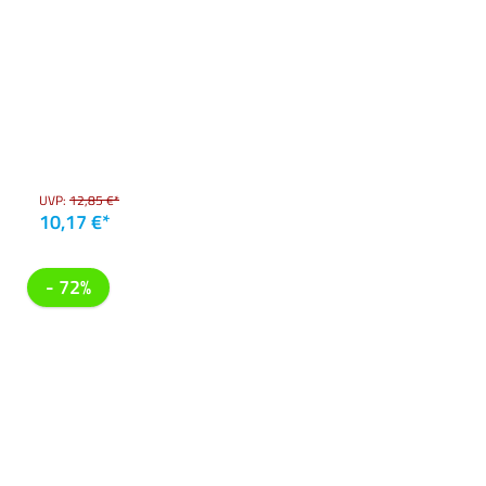
UVP:
12,85 €*
10,17 €*
- 72%