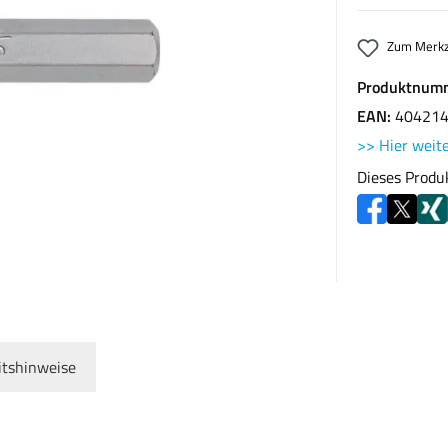
Zum Merkz
Produktnum
EAN:
40421
>> Hier weite
Dieses Produ
itshinweise