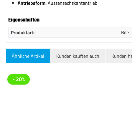
Antriebsform:
Aussensechskantantrieb
Eigenschaften
Produktart:
Bit´s
Ähnliche Artikel
Kunden kauften auch
Kunden ha
Produktgalerie überspringen
- 20%