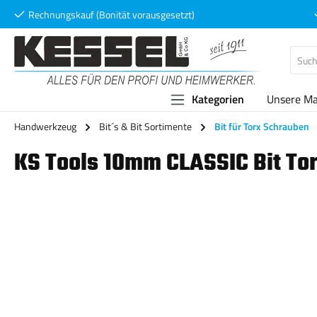
Rechnungskauf (Bonität vorausgesetzt)
 Hauptinhalt springen
Zur Suche springen
Zur Hauptnavigation springen
Kategorien
Unsere M
Handwerkzeug
Bit´s & Bit Sortimente
Bit für Torx Schrauben
KS Tools 10mm CLASSIC Bit To
Bildergalerie überspringen