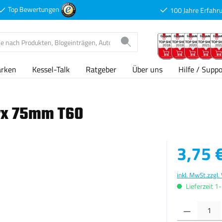
Top Bewertungen
100 Jahre Erfahr
arken
Kessel-Talk
Ratgeber
Über uns
Hilfe / Suppo
rx 75mm T60
Verkaufspreis
3,75 
inkl. MwSt.
zzgl.
Lieferzeit 1
Produkt Anzahl: G