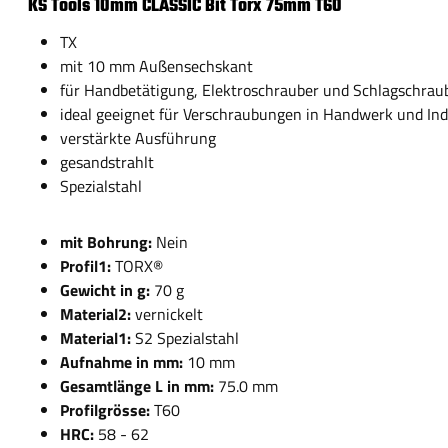
KS Tools 10mm CLASSIC Bit Torx 75mm T60
TX
mit 10 mm Außensechskant
für Handbetätigung, Elektroschrauber und Schlagschrau
ideal geeignet für Verschraubungen in Handwerk und Ind
verstärkte Ausführung
gesandstrahlt
Spezialstahl
mit Bohrung:
Nein
Profil1:
TORX®
Gewicht in g:
70 g
Material2:
vernickelt
Material1:
S2 Spezialstahl
Aufnahme in mm:
10 mm
Gesamtlänge L in mm:
75.0 mm
Profilgrösse:
T60
HRC:
58 - 62