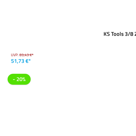
KS Tools 3/8 
UVP:
83,43 €*
51,73 €*
- 20%