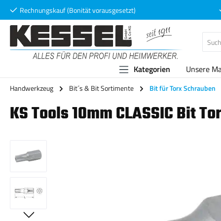
Rechnungskauf (Bonität vorausgesetzt)
 Hauptinhalt springen
Zur Suche springen
Zur Hauptnavigation springen
Kategorien
Unsere M
Handwerkzeug
Bit´s & Bit Sortimente
Bit für Torx Schrauben
KS Tools 10mm CLASSIC Bit T
Bildergalerie überspringen