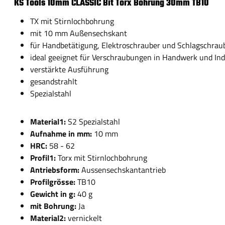
KS Tools 10mm CLASSIC Bit Torx Bohrung 30mm TB10
TX mit Stirnlochbohrung
mit 10 mm Außensechskant
für Handbetätigung, Elektroschrauber und Schlagschrau
ideal geeignet für Verschraubungen in Handwerk und Ind
verstärkte Ausführung
gesandstrahlt
Spezialstahl
Material1:
S2 Spezialstahl
Aufnahme in mm:
10 mm
HRC:
58 - 62
Profil1:
Torx mit Stirnlochbohrung
Antriebsform:
Aussensechskantantrieb
Profilgrösse:
TB10
Gewicht in g:
40 g
mit Bohrung:
Ja
Material2:
vernickelt