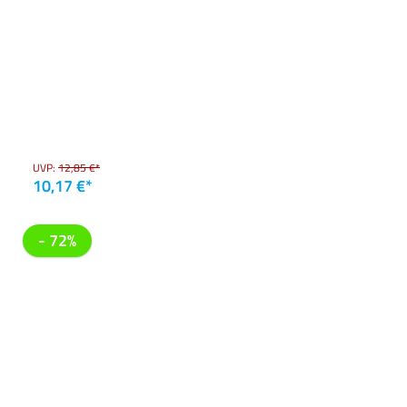
UVP:
12,85 €*
10,17 €*
- 72%