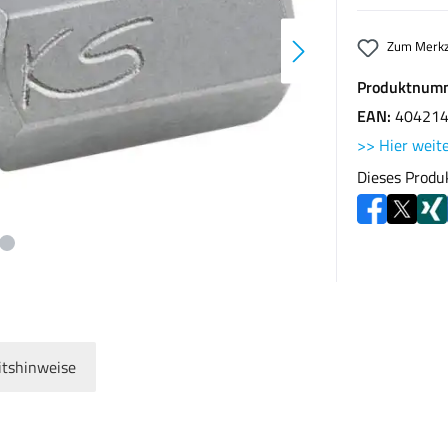
Zum Merkz
Produktnum
EAN:
40421
>> Hier weite
Dieses Produ
itshinweise