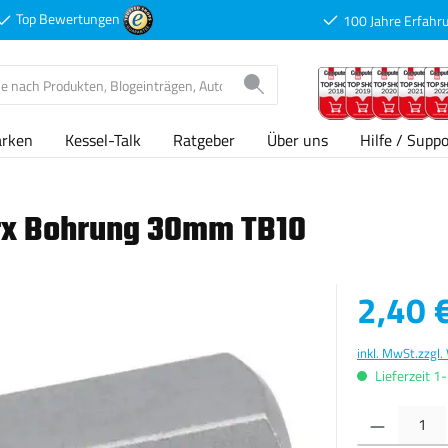
Top Bewertungen
100 Jahre Erfahr
arken
Kessel-Talk
Ratgeber
Über uns
Hilfe / Suppo
orx Bohrung 30mm TB10
Verkaufspreis
2,40 
inkl. MwSt.
zzgl.
Lieferzeit 1
Produkt Anzahl: G