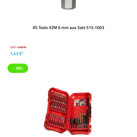
KS Tools XZM 6 mm aus Satz 515.1003
UVP:
1,98 €*
1,43 €*
- 38%