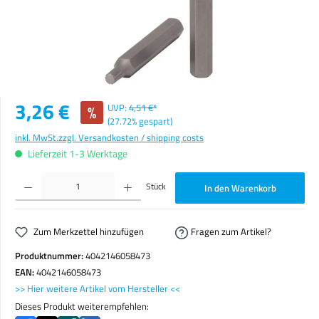
Verkaufspreis:
3,26 €
%
UVP:
4,51 €*
(27.72% gespart)
inkl. MwSt.
zzgl. Versandkosten / shipping costs
Lieferzeit 1-3 Werktage
Produkt Anzahl: Gib den gewünschten Wert ein oder benutze die Schaltflächen um die Anzahl zu erhöhen o
Stück
In den Warenkorb
Zum Merkzettel hinzufügen
Fragen zum Artikel?
Produktnummer:
4042146058473
EAN:
4042146058473
>> Hier weitere Artikel vom Hersteller <<
Dieses Produkt weiterempfehlen: