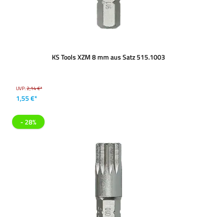
KS Tools XZM 8 mm aus Satz 515.1003
UVP:
2,14 €*
1,55 €*
- 28%