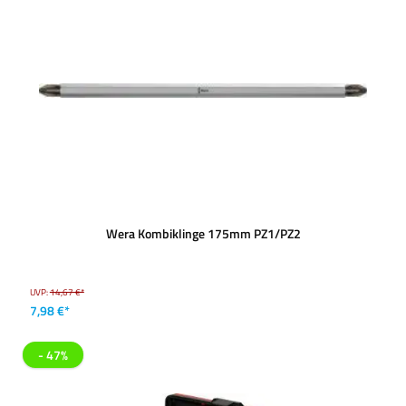
Wera Kombiklinge 175mm PZ1/PZ2
UVP:
14,67 €*
7,98 €*
- 47%