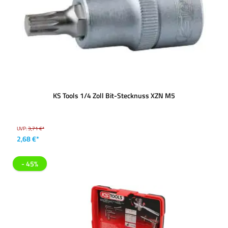
KS Tools 1/4 Zoll Bit-Stecknuss XZN M5
UVP:
3,71 €*
2,68 €*
- 45%