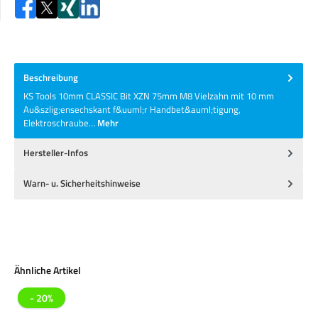
Beschreibung
KS Tools 10mm CLASSIC Bit XZN 75mm M8 Vielzahn mit 10 mm
Au&szlig;ensechskant f&uuml;r Handbet&auml;tigung,
Elektroschraube…
Mehr
Hersteller-Infos
Warn- u. Sicherheitshinweise
Produktgalerie überspringen
Ähnliche Artikel
- 20%