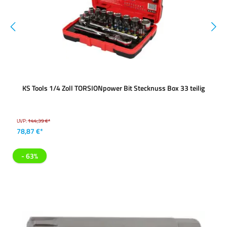
KS Tools 1/4 Zoll TORSIONpower Bit Stecknuss Box 33 teilig
UVP:
144,39 €*
78,87 €*
- 63%