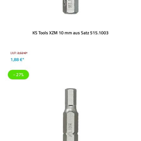
KS Tools XZM 10 mm aus Satz 515.1003
UVP:
2,62 €*
1,88 €*
- 27%