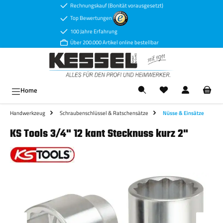
Rechnungskauf (Bonität vorausgesetzt)
Zum Hauptinhalt springen
Top Bewertungen
100 Jahre Erfahrung
Über 200.000 Artikel online bestellbar
Ware
Home
Handwerkzeug
Schraubenschlüssel & Ratschensätze
Nüsse & Einsätze
KS Tools 3/4" 12 kant Stecknuss kurz 2"
Bildergalerie überspringen