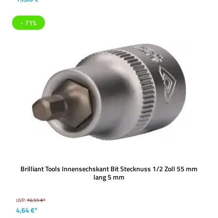
- 71%
Brilliant Tools Innensechskant Bit Stecknuss 1/2 Zoll 55 mm
lang 5 mm
UVP:
16,55 €*
4,64 €*