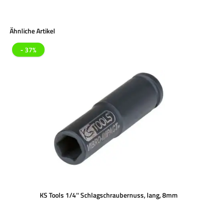
Produktgalerie überspringen
Ähnliche Artikel
- 37%
KS Tools 1/4'' Schlagschraubernuss, lang, 8mm