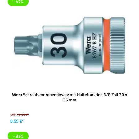
- 47%
Wera Schraubendrehereinsatz mit Haltefunktion 3/8 Zoll 30 x
35 mm
UVP:
16,36 €*
8,65 €*
- 35%