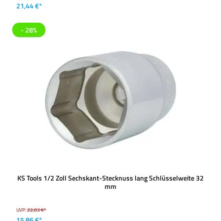
21,44 €*
- 28%
KS Tools 1/2 Zoll Sechskant-Stecknuss lang Schlüsselweite 32
mm
UVP:
22,03 €*
15,86 €*