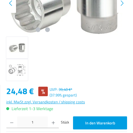
Verkaufspreis:
24,48 €
%
UVP:
39,48 €*
(37.99% gespart)
inkl. MwSt.
zzgl. Versandkosten / shipping costs
Lieferzeit 1-3 Werktage
Produkt Anzahl: Gib den gewünschten Wert ein oder benutze die Schaltflächen um die Anzahl zu erhöhen o
Stück
In den Warenkorb