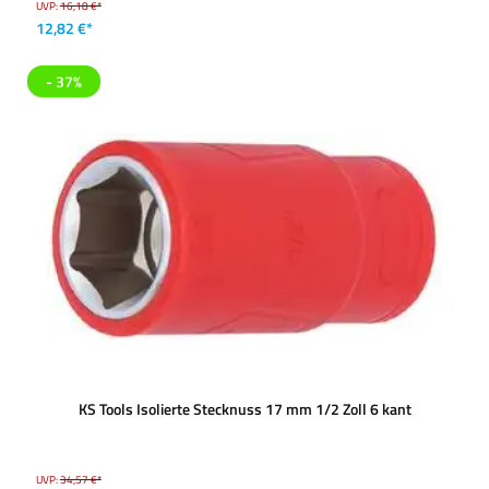
UVP:
16,18 €*
12,82 €*
- 37%
KS Tools Isolierte Stecknuss 17 mm 1/2 Zoll 6 kant
UVP:
34,57 €*