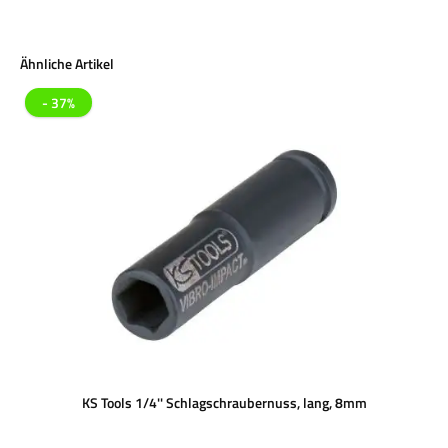
Produktgalerie überspringen
Ähnliche Artikel
- 37%
KS Tools 1/4'' Schlagschraubernuss, lang, 8mm