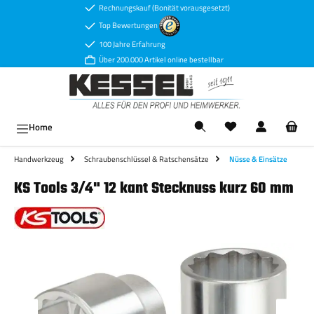
Rechnungskauf (Bonität vorausgesetzt)
Zum Hauptinhalt springen
Top Bewertungen
100 Jahre Erfahrung
Über 200.000 Artikel online bestellbar
Ware
Home
Handwerkzeug
Schraubenschlüssel & Ratschensätze
Nüsse & Einsätze
KS Tools 3/4" 12 kant Stecknuss kurz 60 mm
Bildergalerie überspringen