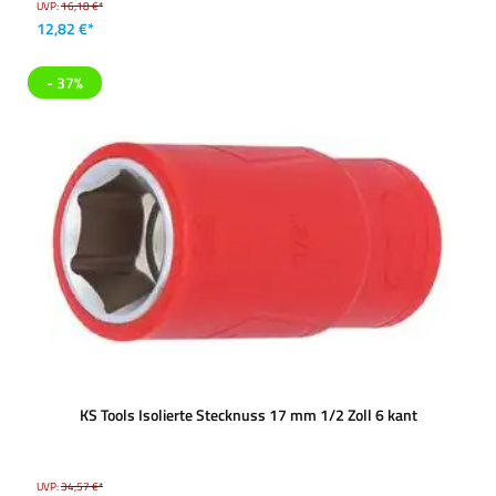
UVP:
16,18 €*
12,82 €*
- 37%
KS Tools Isolierte Stecknuss 17 mm 1/2 Zoll 6 kant
UVP:
34,57 €*