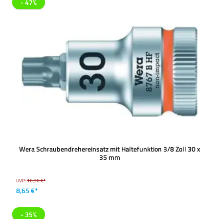
- 47%
Wera Schraubendrehereinsatz mit Haltefunktion 3/8 Zoll 30 x
35 mm
UVP:
16,36 €*
8,65 €*
- 35%