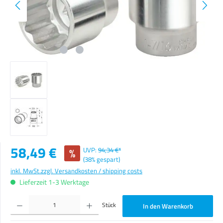
Verkaufspreis:
58,49 €
%
UVP:
94,34 €*
(38% gespart)
inkl. MwSt.
zzgl. Versandkosten / shipping costs
Lieferzeit 1-3 Werktage
Produkt Anzahl: Gib den gewünschten Wert ein oder benutze die Schaltflächen um die Anzahl zu erhöhen o
Stück
In den Warenkorb