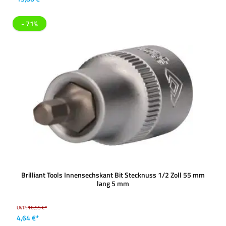
- 71%
Brilliant Tools Innensechskant Bit Stecknuss 1/2 Zoll 55 mm
lang 5 mm
UVP:
16,55 €*
4,64 €*