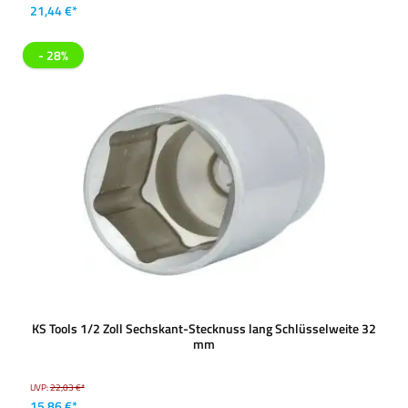
21,44 €*
- 28%
KS Tools 1/2 Zoll Sechskant-Stecknuss lang Schlüsselweite 32
mm
UVP:
22,03 €*
15,86 €*