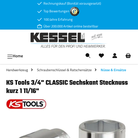
Rechnungskauf (Bonität vorausgesetzt)
Zum Hauptinhalt springen
Top Bewertungen
100 Jahre Erfahrung
Über 200.000 Artikel online bestellbar
Ware
Home
Handwerkzeug
Schraubenschlüssel & Ratschensätze
Nüsse & Einsätze
KS Tools 3/4" CLASSIC Sechskant Stecknuss
kurz 1 11/16"
Bildergalerie überspringen