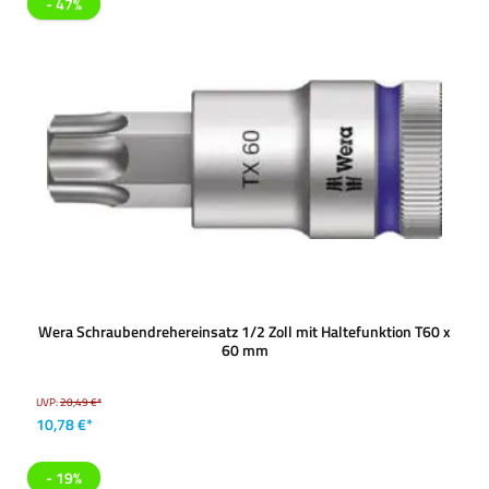
- 47%
Wera Schraubendrehereinsatz 1/2 Zoll mit Haltefunktion T60 x
60 mm
UVP:
20,49 €*
10,78 €*
- 19%