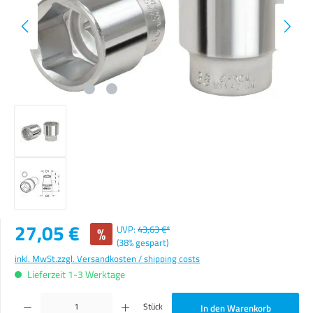
Verkaufspreis:
27,05 €
%
UVP:
43,63 €*
(38% gespart)
inkl. MwSt.
zzgl. Versandkosten / shipping costs
Lieferzeit 1-3 Werktage
Produkt Anzahl: Gib den gewünschten Wert ein oder benutze die Schaltflächen um die Anzahl zu erhöhen o
Stück
In den Warenkorb