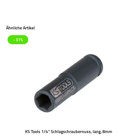
Produktgalerie überspringen
Ähnliche Artikel
- 37%
KS Tools 1/4'' Schlagschraubernuss, lang, 8mm