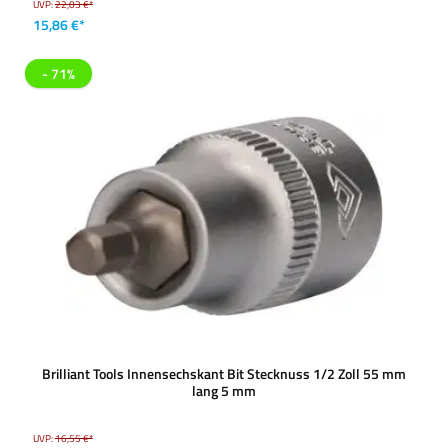
UVP:
22,03 €*
15,86 €*
- 71%
Brilliant Tools Innensechskant Bit Stecknuss 1/2 Zoll 55 mm
lang 5 mm
UVP:
16,55 €*