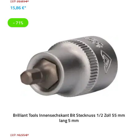
UVP:
22,03 €*
15,86 €*
- 71%
Brilliant Tools Innensechskant Bit Stecknuss 1/2 Zoll 55 mm
lang 5 mm
UVP:
16,55 €*