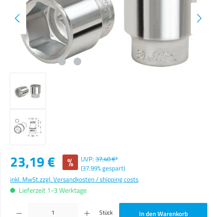
Verkaufspreis:
23,19 €
%
UVP:
37,40 €*
(37.99% gespart)
inkl. MwSt.
zzgl. Versandkosten / shipping costs
Lieferzeit 1-3 Werktage
Produkt Anzahl: Gib den gewünschten Wert ein oder benutze die Schaltflächen um die Anzahl zu erhöhen o
Stück
In den Warenkorb