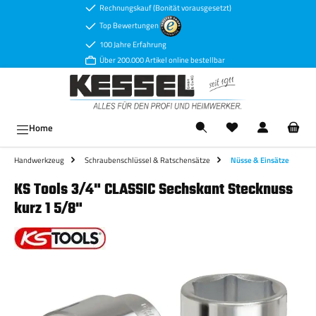
Rechnungskauf (Bonität vorausgesetzt)
Zum Hauptinhalt springen
Top Bewertungen
100 Jahre Erfahrung
Über 200.000 Artikel online bestellbar
Ware
Home
Handwerkzeug
Schraubenschlüssel & Ratschensätze
Nüsse & Einsätze
KS Tools 3/4" CLASSIC Sechskant Stecknuss
kurz 1 5/8"
Bildergalerie überspringen