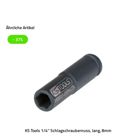
Produktgalerie überspringen
Ähnliche Artikel
- 37%
KS Tools 1/4'' Schlagschraubernuss, lang, 8mm