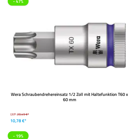
- 47%
Wera Schraubendrehereinsatz 1/2 Zoll mit Haltefunktion T60 x
60 mm
UVP:
20,49 €*
10,78 €*
- 19%