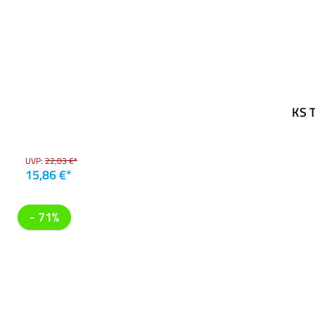
KS T
UVP:
22,03 €*
15,86 €*
- 71%