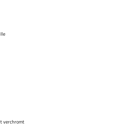
lle
rt verchromt