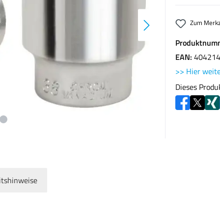
Zum Merkz
Produktnum
EAN:
40421
>> Hier weite
Dieses Produ
itshinweise