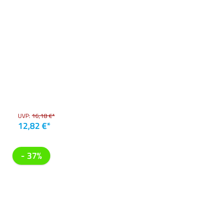
UVP:
16,18 €*
12,82 €*
- 37%