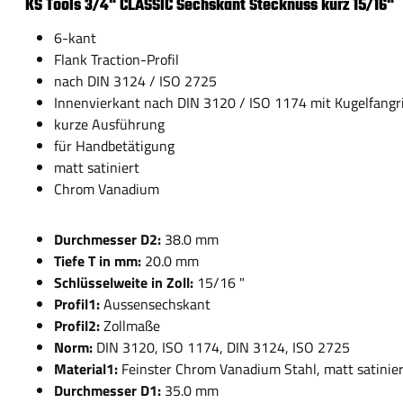
KS Tools 3/4" CLASSIC Sechskant Stecknuss kurz 15/16"
6-kant
Flank Traction-Profil
nach DIN 3124 / ISO 2725
Innenvierkant nach DIN 3120 / ISO 1174 mit Kugelfangri
kurze Ausführung
für Handbetätigung
matt satiniert
Chrom Vanadium
Durchmesser D2:
38.0 mm
Tiefe T in mm:
20.0 mm
Schlüsselweite in Zoll:
15/16 "
Profil1:
Aussensechskant
Profil2:
Zollmaße
Norm:
DIN 3120, ISO 1174, DIN 3124, ISO 2725
Material1:
Feinster Chrom Vanadium Stahl, matt satinie
Durchmesser D1:
35.0 mm