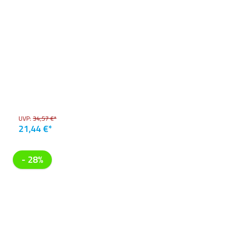
UVP:
34,57 €*
21,44 €*
- 28%