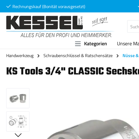
Rechnungskauf (Bonität vorausgesetzt)
 Hauptinhalt springen
Zur Suche springen
Zur Hauptnavigation springen
Kategorien
Unsere M
Handwerkzeug
Schraubenschlüssel & Ratschensätze
Nüsse & 
KS Tools 3/4" CLASSIC Sechsk
Bildergalerie überspringen