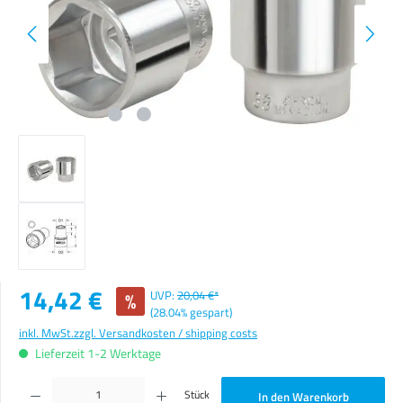
Verkaufspreis:
14,42 €
%
UVP:
20,04 €*
(28.04% gespart)
inkl. MwSt.
zzgl. Versandkosten / shipping costs
Lieferzeit 1-2 Werktage
Produkt Anzahl: Gib den gewünschten Wert ein oder benutze die Schaltflächen um die Anzahl zu erhöhen o
Stück
In den Warenkorb