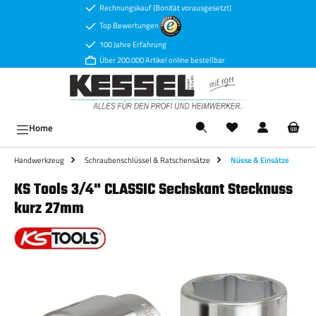
Rechnungskauf (Bonität vorausgesetzt)
Zum Hauptinhalt springen
Top Bewertungen
100 Jahre Erfahrung
Über 200.000 Artikel online bestellbar
Ware
Home
Handwerkzeug
Schraubenschlüssel & Ratschensätze
Nüsse & Einsätze
KS Tools 3/4" CLASSIC Sechskant Stecknuss
kurz 27mm
Bildergalerie überspringen