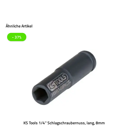
Produktgalerie überspringen
Ähnliche Artikel
- 37%
KS Tools 1/4'' Schlagschraubernuss, lang, 8mm