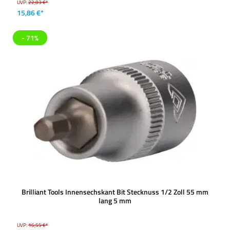
UVP:
22,03 €*
15,86 €*
- 71%
Brilliant Tools Innensechskant Bit Stecknuss 1/2 Zoll 55 mm
lang 5 mm
UVP:
16,55 €*