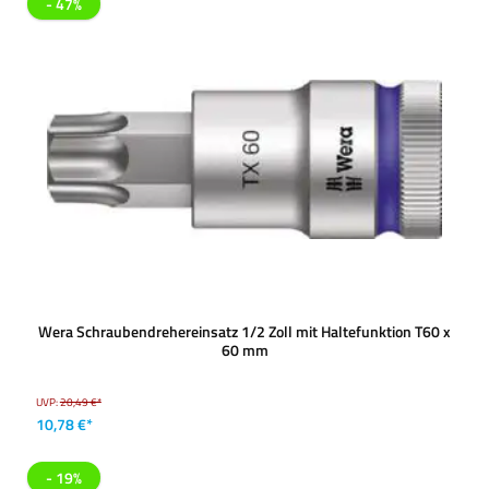
- 47%
Wera Schraubendrehereinsatz 1/2 Zoll mit Haltefunktion T60 x
60 mm
UVP:
20,49 €*
10,78 €*
- 19%