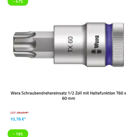
- 47%
Wera Schraubendrehereinsatz 1/2 Zoll mit Haltefunktion T60 x
60 mm
UVP:
20,49 €*
10,78 €*
- 19%