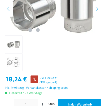
Verkaufspreis:
18,24 €
%
UVP:
29,42 €*
(38% gespart)
inkl. MwSt.
zzgl. Versandkosten / shipping costs
Lieferzeit 1-3 Werktage
Produkt Anzahl: Gib den gewünschten Wert ein oder benutze die Schaltflächen um die Anzahl zu erhöhen o
Stück
In den Warenkorb