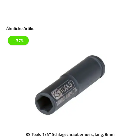
Produktgalerie überspringen
Ähnliche Artikel
- 37%
KS Tools 1/4'' Schlagschraubernuss, lang, 8mm