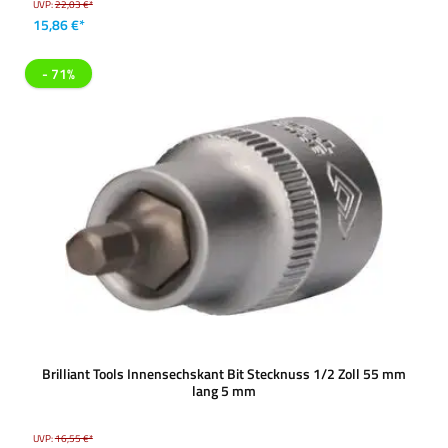
UVP:
22,03 €*
15,86 €*
- 71%
Brilliant Tools Innensechskant Bit Stecknuss 1/2 Zoll 55 mm
lang 5 mm
UVP:
16,55 €*