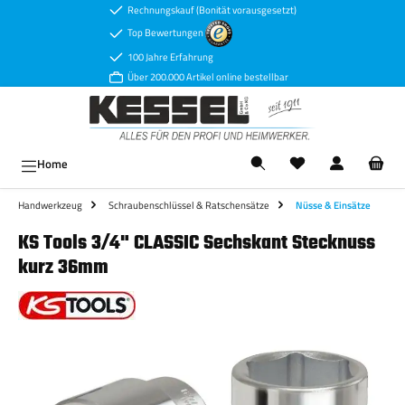
Rechnungskauf (Bonität vorausgesetzt)
Zum Hauptinhalt springen
Top Bewertungen
100 Jahre Erfahrung
Über 200.000 Artikel online bestellbar
Ware
Home
Handwerkzeug
Schraubenschlüssel & Ratschensätze
Nüsse & Einsätze
KS Tools 3/4" CLASSIC Sechskant Stecknuss
kurz 36mm
Bildergalerie überspringen