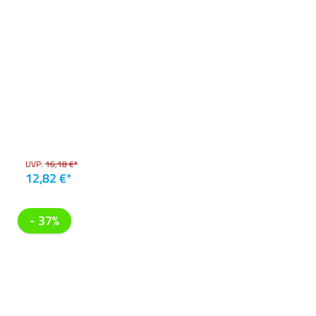
UVP:
16,18 €*
12,82 €*
- 37%