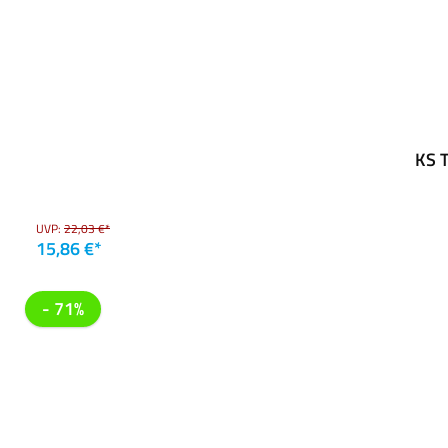
KS T
UVP:
22,03 €*
15,86 €*
- 71%