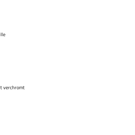
lle
rt verchromt