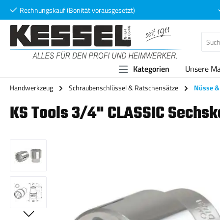
Rechnungskauf (Bonität vorausgesetzt)
 Hauptinhalt springen
Zur Suche springen
Zur Hauptnavigation springen
Kategorien
Unsere M
Handwerkzeug
Schraubenschlüssel & Ratschensätze
Nüsse & 
KS Tools 3/4" CLASSIC Sechsk
Bildergalerie überspringen