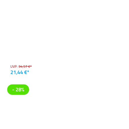
UVP:
34,57 €*
21,44 €*
- 28%