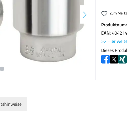
Zum Merkz
Produktnum
EAN:
40421
>> Hier weite
Dieses Produ
itshinweise