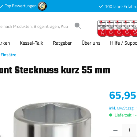
Top Bewertungen
100 Jahre Erfahr
arken
Kessel-Talk
Ratgeber
Über uns
Hilfe / Suppo
Einsätze
ant Stecknuss kurz 55 mm
Verkaufspreis
65,95
inkl. MwSt.
zzgl.
Lieferzeit 1
Produkt Anzahl: G