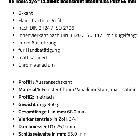
KS Tools 3/4" CLASSIC Sechskant Stecknuss kurz 55 mm
6-kant
Flank Traction-Profil
nach DIN 3124 / ISO 2725
Innenvierkant nach DIN 3120 / ISO 1174 mit Kugelfangri
kurze Ausführung
für Handbetätigung
matt satiniert
Chrom Vanadium
Profil1:
Aussensechskant
Material1:
Feinster Chrom Vanadium Stahl, matt satinie
Profil2:
metrisch
Gewicht in g:
960 g
Gesamtlänge L in mm:
68.0 mm
Vierkantantrieb in Zoll:
3/4"
Durchmesser D1:
75.0 mm
Schlüsselweite in mm:
55,0 mm