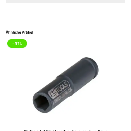
Produktgalerie überspringen
Ähnliche Artikel
- 37%