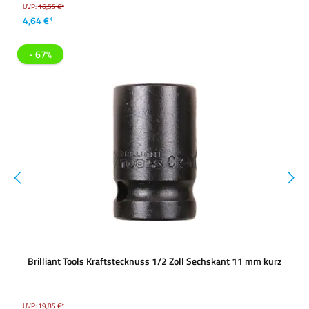
UVP:
16,55 €*
4,64 €*
- 67%
Brilliant Tools Kraftstecknuss 1/2 Zoll Sechskant 11 mm kurz
UVP:
19,85 €*