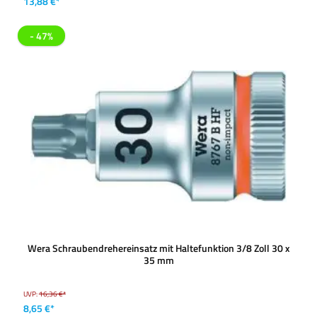
13,88 €*
- 47%
Wera Schraubendrehereinsatz mit Haltefunktion 3/8 Zoll 30 x
35 mm
UVP:
16,36 €*
8,65 €*