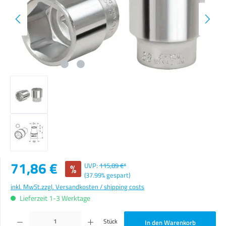
Verkaufspreis:
71,86 €
%
UVP:
115,89 €*
(37.99% gespart)
inkl. MwSt.
zzgl. Versandkosten / shipping costs
Lieferzeit 1-3 Werktage
Produkt Anzahl: Gib den gewünschten Wert ein oder benutze die Schaltflächen um die Anzahl zu erhöhen o
Stück
In den Warenkorb