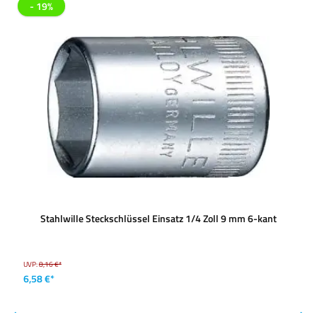
- 19%
Stahlwille Steckschlüssel Einsatz 1/4 Zoll 9 mm 6-kant
UVP:
8,16 €*
6,58 €*