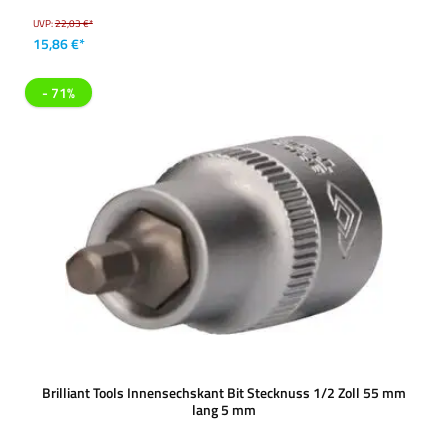
UVP:
22,03 €*
15,86 €*
- 71%
Brilliant Tools Innensechskant Bit Stecknuss 1/2 Zoll 55 mm
lang 5 mm