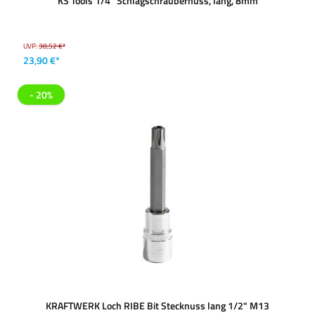
KS Tools 1/4'' Schlagschraubernuss, lang, 8mm
UVP:
38,52 €*
23,90 €*
- 20%
KRAFTWERK Loch RIBE Bit Stecknuss lang 1/2" M13