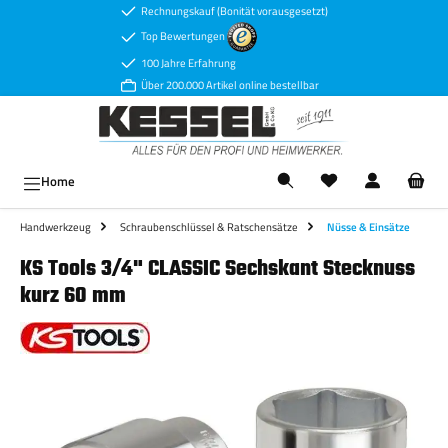
Rechnungskauf (Bonität vorausgesetzt)
Zum Hauptinhalt springen
Top Bewertungen
100 Jahre Erfahrung
Über 200.000 Artikel online bestellbar
Ware
Home
Handwerkzeug
Schraubenschlüssel & Ratschensätze
Nüsse & Einsätze
KS Tools 3/4" CLASSIC Sechskant Stecknuss
kurz 60 mm
Bildergalerie überspringen