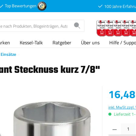
Top Bewertungen
100 Jahre Erfahr
arken
Kessel-Talk
Ratgeber
Über uns
Hilfe / Suppo
Einsätze
ant Stecknuss kurz 7/8"
Verkaufspreis
16,48
inkl. MwSt.
zzgl.
Lieferzeit 1
Produkt Anzahl: G