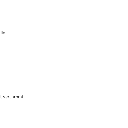
lle
rt verchromt