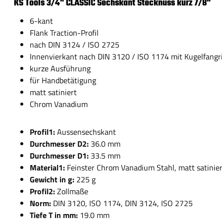
KS Tools 3/4" CLASSIC Sechskant Stecknuss kurz 7/8"
6-kant
Flank Traction-Profil
nach DIN 3124 / ISO 2725
Innenvierkant nach DIN 3120 / ISO 1174 mit Kugelfangri
kurze Ausführung
für Handbetätigung
matt satiniert
Chrom Vanadium
Profil1:
Aussensechskant
Durchmesser D2:
36.0 mm
Durchmesser D1:
33.5 mm
Material1:
Feinster Chrom Vanadium Stahl, matt satinie
Gewicht in g:
225 g
Profil2:
Zollmaße
Norm:
DIN 3120, ISO 1174, DIN 3124, ISO 2725
Tiefe T in mm:
19.0 mm