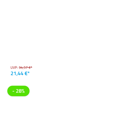
UVP:
34,57 €*
21,44 €*
- 28%