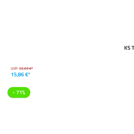
KS T
UVP:
22,03 €*
15,86 €*
- 71%