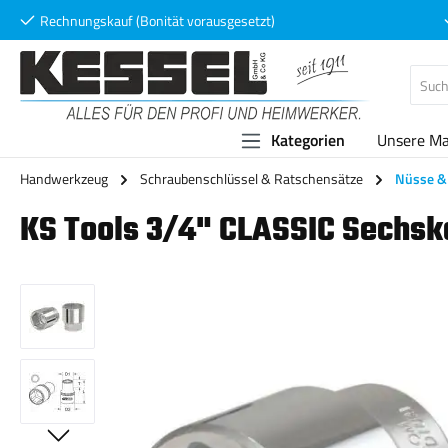
Rechnungskauf (Bonität vorausgesetzt)
 Hauptinhalt springen
Zur Suche springen
Zur Hauptnavigation springen
Kategorien
Unsere M
Handwerkzeug
Schraubenschlüssel & Ratschensätze
Nüsse & 
KS Tools 3/4" CLASSIC Sechsk
Bildergalerie überspringen