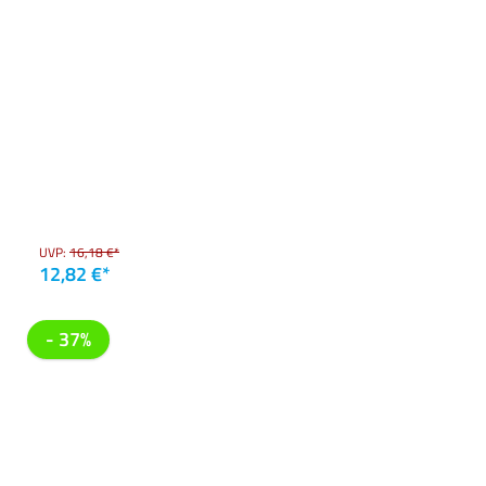
UVP:
16,18 €*
12,82 €*
- 37%