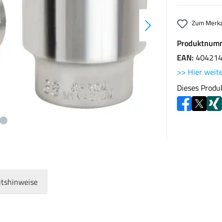
Zum Merkz
Produktnum
EAN:
40421
>> Hier weite
Dieses Produ
itshinweise