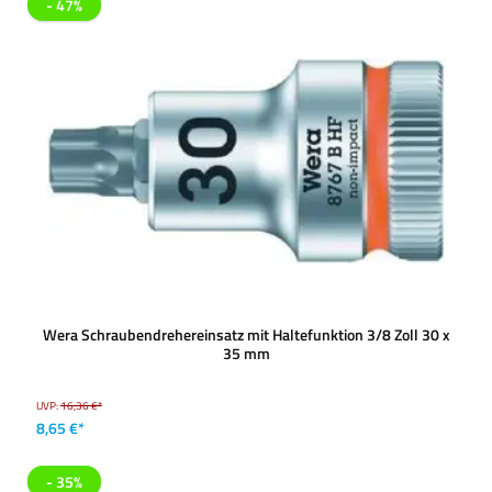
- 47%
Wera Schraubendrehereinsatz mit Haltefunktion 3/8 Zoll 30 x
35 mm
UVP:
16,36 €*
8,65 €*
- 35%