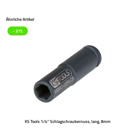
Produktgalerie überspringen
Ähnliche Artikel
- 37%
KS Tools 1/4'' Schlagschraubernuss, lang, 8mm