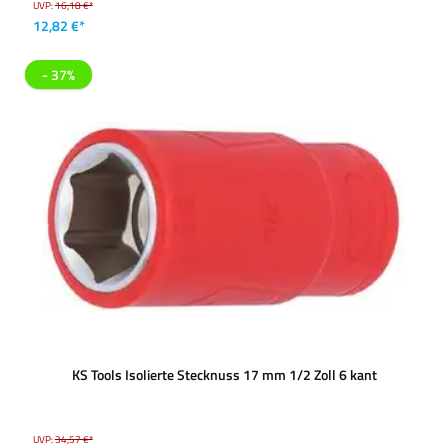
UVP:
16,18 €*
12,82 €*
- 37%
KS Tools Isolierte Stecknuss 17 mm 1/2 Zoll 6 kant
UVP:
34,57 €*