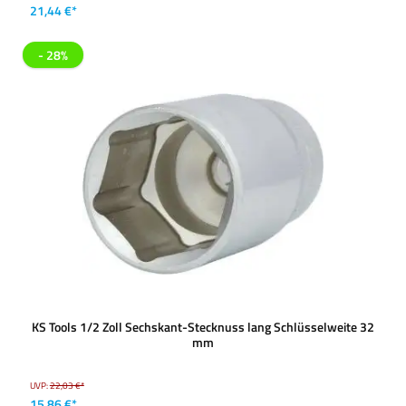
21,44 €*
- 28%
KS Tools 1/2 Zoll Sechskant-Stecknuss lang Schlüsselweite 32
mm
UVP:
22,03 €*
15,86 €*