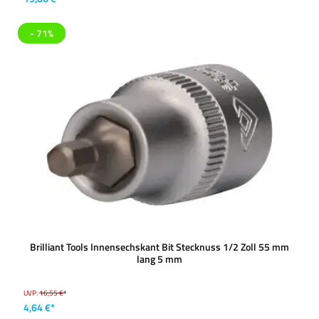
- 71%
Brilliant Tools Innensechskant Bit Stecknuss 1/2 Zoll 55 mm
lang 5 mm
UVP:
16,55 €*
4,64 €*