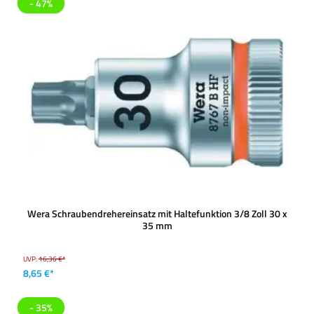
- 47%
Wera Schraubendrehereinsatz mit Haltefunktion 3/8 Zoll 30 x
35 mm
UVP:
16,36 €*
8,65 €*
- 35%