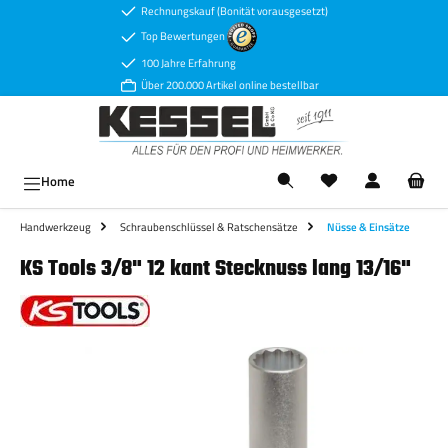
Rechnungskauf (Bonität vorausgesetzt)
Zum Hauptinhalt springen
Top Bewertungen
100 Jahre Erfahrung
Über 200.000 Artikel online bestellbar
Ware
Home
Handwerkzeug
Schraubenschlüssel & Ratschensätze
Nüsse & Einsätze
KS Tools 3/8" 12 kant Stecknuss lang 13/16"
Bildergalerie überspringen