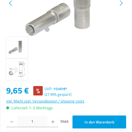
Verkaufspreis:
9,65 €
%
UVP:
13,40 €*
(27.99% gespart)
inkl. MwSt.
zzgl. Versandkosten / shipping costs
Lieferzeit 1-3 Werktage
Produkt Anzahl: Gib den gewünschten Wert ein oder benutze die Schaltflächen um die Anzahl zu erhöhen o
Stück
In den Warenkorb