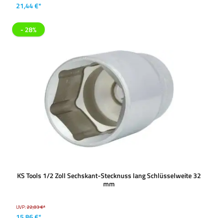
21,44 €*
- 28%
KS Tools 1/2 Zoll Sechskant-Stecknuss lang Schlüsselweite 32
mm
UVP:
22,03 €*
15,86 €*