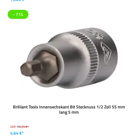
- 71%
Brilliant Tools Innensechskant Bit Stecknuss 1/2 Zoll 55 mm
lang 5 mm
UVP:
16,55 €*
4,64 €*