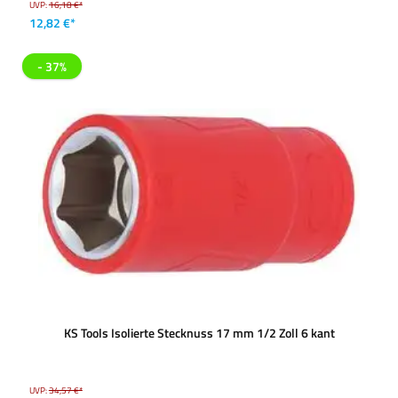
UVP:
16,18 €*
12,82 €*
- 37%
KS Tools Isolierte Stecknuss 17 mm 1/2 Zoll 6 kant
UVP:
34,57 €*