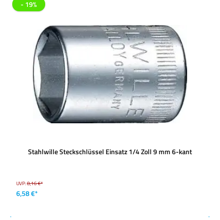
- 19%
Stahlwille Steckschlüssel Einsatz 1/4 Zoll 9 mm 6-kant
UVP:
8,16 €*
6,58 €*