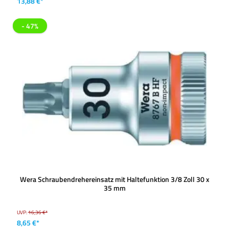
13,88 €*
- 47%
Wera Schraubendrehereinsatz mit Haltefunktion 3/8 Zoll 30 x
35 mm
UVP:
16,36 €*
8,65 €*