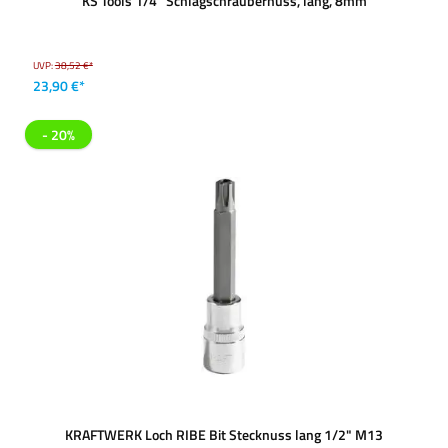
KS Tools 1/4'' Schlagschraubernuss, lang, 8mm
UVP:
38,52 €*
23,90 €*
- 20%
KRAFTWERK Loch RIBE Bit Stecknuss lang 1/2" M13