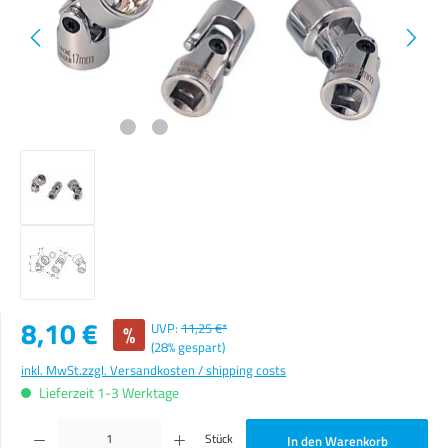
Verkaufspreis:
8,10 €
%
UVP:
11,25 €*
(28% gespart)
inkl. MwSt.
zzgl. Versandkosten / shipping costs
Lieferzeit 1-3 Werktage
Produkt Anzahl: Gib den gewünschten Wert ein oder benutze die Schaltflächen um die Anzahl zu erhöhen o
Stück
In den Warenkorb