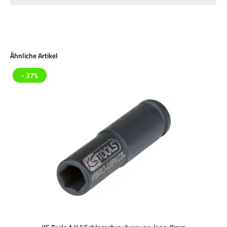
Produktgalerie überspringen
Ähnliche Artikel
- 37%