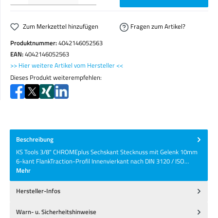
Zum Merkzettel hinzufügen
Fragen zum Artikel?
Produktnummer:
4042146052563
EAN:
4042146052563
>> Hier weitere Artikel vom Hersteller <<
Dieses Produkt weiterempfehlen:
Beschreibung
KS Tools 3/8" CHROMEplus Sechskant Stecknuss mit Gelenk 10mm
6-kant FlankTraction-Profil Innenvierkant nach DIN 3120 / ISO…
Mehr
Hersteller-Infos
Warn- u. Sicherheitshinweise