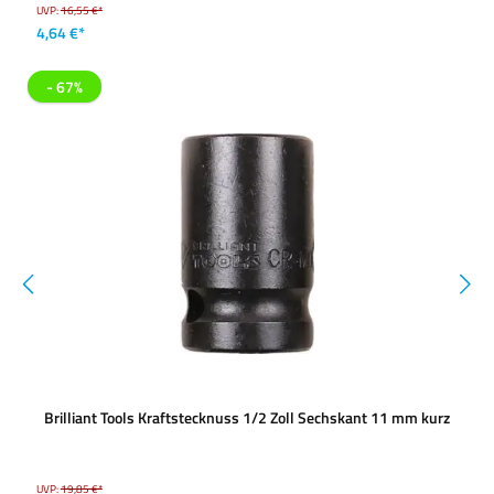
UVP:
16,55 €*
4,64 €*
- 67%
Brilliant Tools Kraftstecknuss 1/2 Zoll Sechskant 11 mm kurz
UVP:
19,85 €*