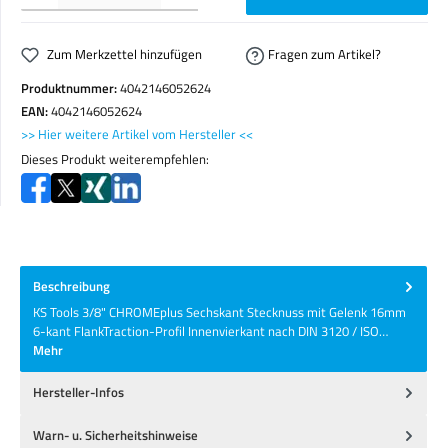
Zum Merkzettel hinzufügen
Fragen zum Artikel?
Produktnummer:
4042146052624
EAN:
4042146052624
>> Hier weitere Artikel vom Hersteller <<
Dieses Produkt weiterempfehlen:
Beschreibung
KS Tools 3/8" CHROMEplus Sechskant Stecknuss mit Gelenk 16mm
6-kant FlankTraction-Profil Innenvierkant nach DIN 3120 / ISO…
Mehr
Hersteller-Infos
Warn- u. Sicherheitshinweise