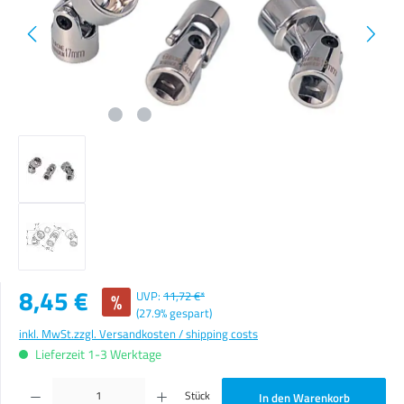
Verkaufspreis:
8,45 €
%
UVP:
11,72 €*
(27.9% gespart)
inkl. MwSt.
zzgl. Versandkosten / shipping costs
Lieferzeit 1-3 Werktage
Produkt Anzahl: Gib den gewünschten Wert ein oder benutze die Schaltflächen um die Anzahl zu erhöhen o
Stück
In den Warenkorb