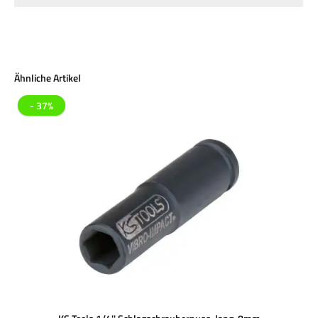
Produktgalerie überspringen
Ähnliche Artikel
- 37%