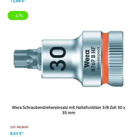
13,88 €*
- 47%
Wera Schraubendrehereinsatz mit Haltefunktion 3/8 Zoll 30 x
35 mm
UVP:
16,36 €*
8,65 €*