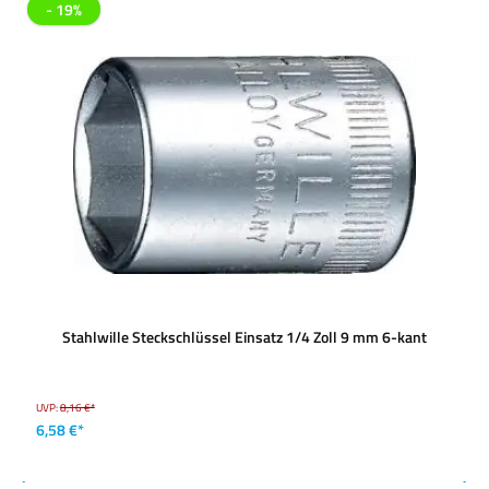
- 19%
Stahlwille Steckschlüssel Einsatz 1/4 Zoll 9 mm 6-kant
UVP:
8,16 €*
6,58 €*