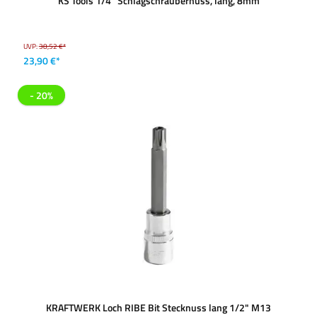
KS Tools 1/4'' Schlagschraubernuss, lang, 8mm
UVP:
38,52 €*
23,90 €*
- 20%
KRAFTWERK Loch RIBE Bit Stecknuss lang 1/2" M13