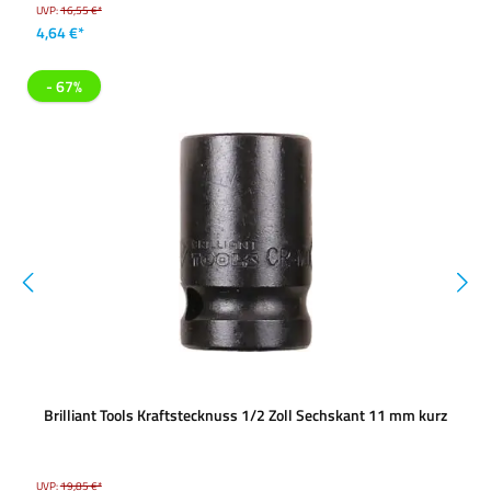
UVP:
16,55 €*
4,64 €*
- 67%
Brilliant Tools Kraftstecknuss 1/2 Zoll Sechskant 11 mm kurz
UVP:
19,85 €*