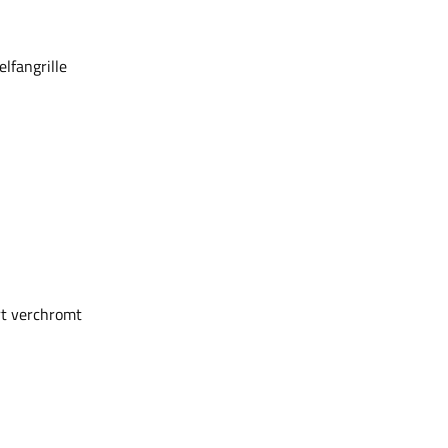
lfangrille
rt verchromt