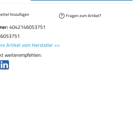
ettel hinzufügen
Fragen zum Artikel?
mer:
4042146053751
46053751
re Artikel vom Hersteller <<
kt weiterempfehlen: