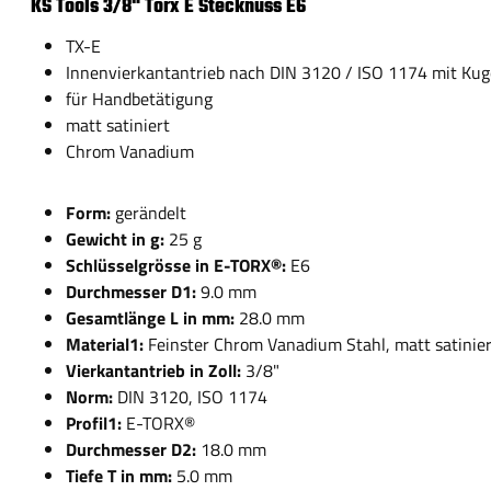
KS Tools 3/8" Torx E Stecknuss E6
TX-E
Innenvierkantantrieb nach DIN 3120 / ISO 1174 mit Kuge
für Handbetätigung
matt satiniert
Chrom Vanadium
Form:
gerändelt
Gewicht in g:
25 g
Schlüsselgrösse in E-TORX®:
E6
Durchmesser D1:
9.0 mm
Gesamtlänge L in mm:
28.0 mm
Material1:
Feinster Chrom Vanadium Stahl, matt satinie
Vierkantantrieb in Zoll:
3/8"
Norm:
DIN 3120, ISO 1174
Profil1:
E-TORX®
Durchmesser D2:
18.0 mm
Tiefe T in mm:
5.0 mm