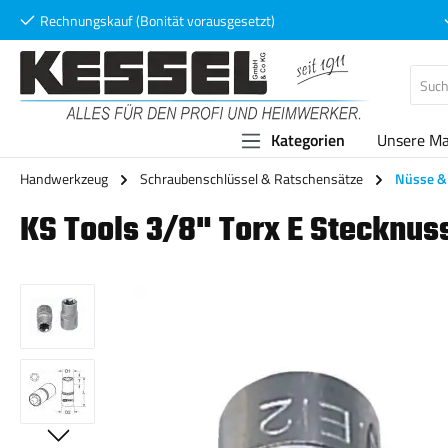
Rechnungskauf (Bonität vorausgesetzt)
 Hauptinhalt springen
Zur Suche springen
Zur Hauptnavigation springen
Kategorien
Unsere M
Handwerkzeug
Schraubenschlüssel & Ratschensätze
Nüsse & 
KS Tools 3/8" Torx E Stecknus
Bildergalerie überspringen