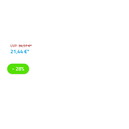
UVP:
34,57 €*
21,44 €*
- 28%