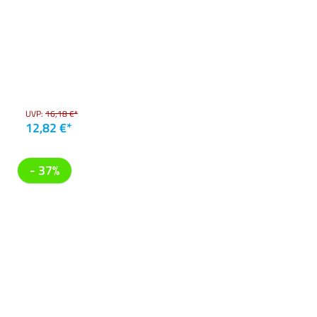
UVP:
16,18 €*
12,82 €*
- 37%