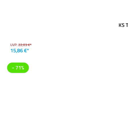
KS T
UVP:
22,03 €*
15,86 €*
- 71%