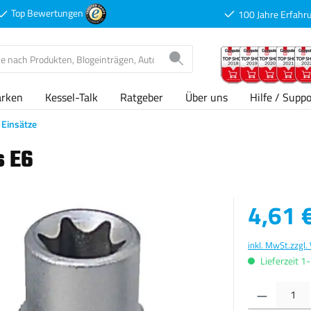
Top Bewertungen
100 Jahre Erfahr
arken
Kessel-Talk
Ratgeber
Über uns
Hilfe / Suppo
Einsätze
s E6
Verkaufspreis
4,61 
inkl. MwSt.
zzgl.
Lieferzeit 1
Produkt Anzahl: G