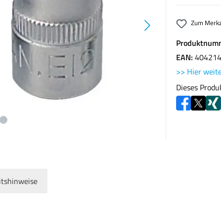
Zum Merkz
Produktnum
EAN:
40421
>> Hier weite
Dieses Produ
itshinweise