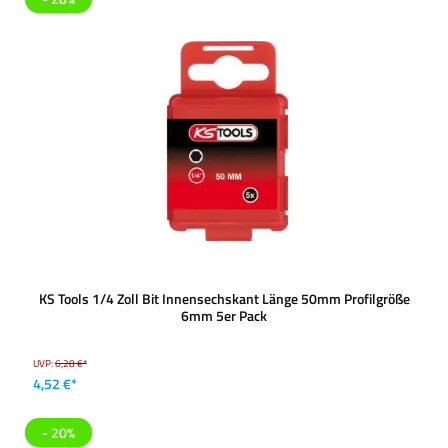
KS Tools 1/4 Zoll Bit Innensechskant Länge 50mm Profilgröße
6mm 5er Pack
UVP:
6,28 €*
4,52 €*
- 20%