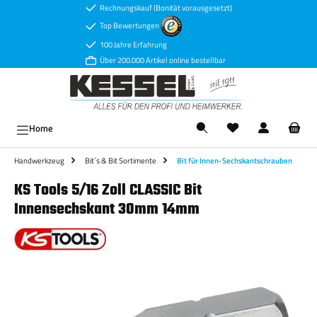
Rechnungskauf (Bonität vorausgesetzt)
Zum Hauptinhalt springen
Top Bewertungen
100 Jahre Erfahrung
Über 200.000 Artikel online bestellbar
Ware
Home
Handwerkzeug
Bit´s & Bit Sortimente
Bit für Innen-Sechskantschrauben
KS Tools 5/16 Zoll CLASSIC Bit
Innensechskant 30mm 14mm
Bildergalerie überspringen