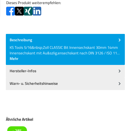
Dieses Produkt weiterempfehlen:
Beschreibung
KS Tools 5/16&nbsp;Zoll CLASSIC Bit Innensechskant 30mm 14mm
Innensechskant mit Au&szlig;ensechskant nach DIN 3126 / ISO 11…
Mehr
Hersteller-Infos
Warn- u. Sicherheitshinweise
Produktgalerie überspringen
Ähnliche Artikel
- 28%