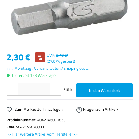
Verkaufspreis:
2,30 €
%
UVP:
3,18 €*
(27.67% gespart)
inkl. MwSt.
zzgl. Versandkosten / shipping costs
Lieferzeit 1-3 Werktage
Produkt Anzahl: Gib den gewünschten Wert ein oder benutze die Schaltflächen um die Anzahl zu erhöhen o
Stück
In den Warenkorb
Zum Merkzettel hinzufügen
Fragen zum Artikel?
Produktnummer:
4042146070833
EAN:
4042146070833
>> Hier weitere Artikel vom Hersteller <<