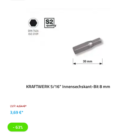
KRAFTWERK 5/16" Innensechskant-Bit 8 mm
UVP:
4,64 €*
3,69 €*
- 63%