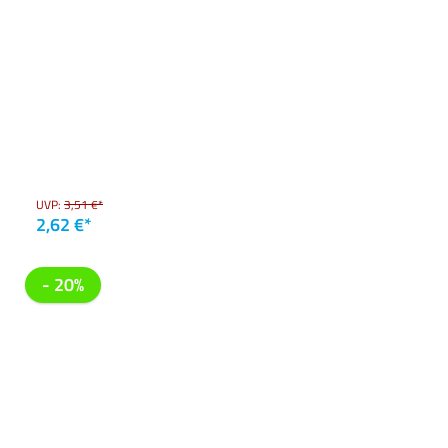
UVP:
3,51 €*
2,62 €*
- 20%