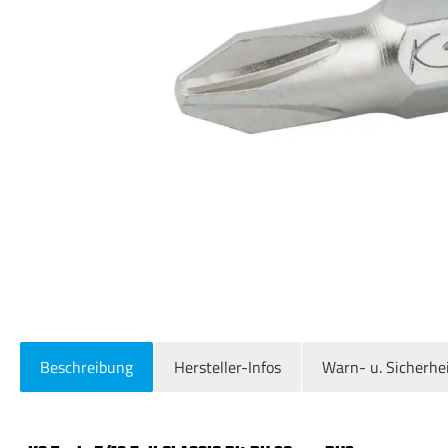
Beschreibung
Hersteller-Infos
Warn- u. Sicherhe