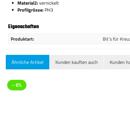
Material2:
vernickelt
Profilgrösse:
PH3
Eigenschaften
Produktart:
Bit´s für Kre
Ähnliche Artikel
Kunden kauften auch
Kunden ha
Produktgalerie überspringen
- 6%