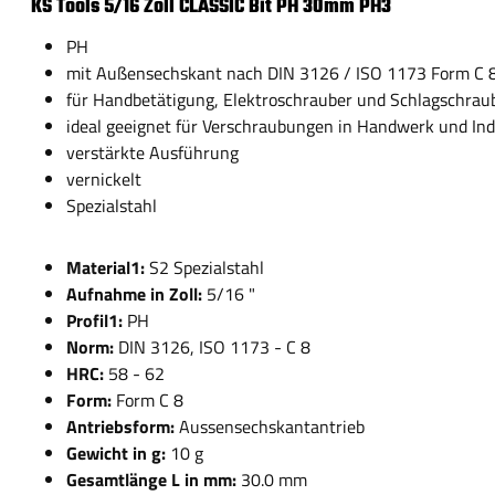
KS Tools 5/16 Zoll CLASSIC Bit PH 30mm PH3
PH
mit Außensechskant nach DIN 3126 / ISO 1173 Form C 
für Handbetätigung, Elektroschrauber und Schlagschrau
ideal geeignet für Verschraubungen in Handwerk und Ind
verstärkte Ausführung
vernickelt
Spezialstahl
Material1:
S2 Spezialstahl
Aufnahme in Zoll:
5/16 "
Profil1:
PH
Norm:
DIN 3126, ISO 1173 - C 8
HRC:
58 - 62
Form:
Form C 8
Antriebsform:
Aussensechskantantrieb
Gewicht in g:
10 g
Gesamtlänge L in mm:
30.0 mm