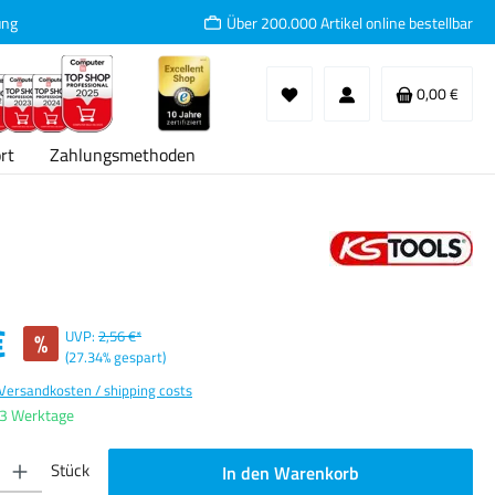
ung
Über 200.000 Artikel online bestellbar
Waren
0,00 €
rt
Zahlungsmethoden
:
€
%
UVP:
2,56 €*
(27.34% gespart)
 Versandkosten / shipping costs
-3 Werktage
ib den gewünschten Wert ein oder benutze die Schaltflächen um die Anzahl zu erhöhen oder
Stück
In den Warenkorb