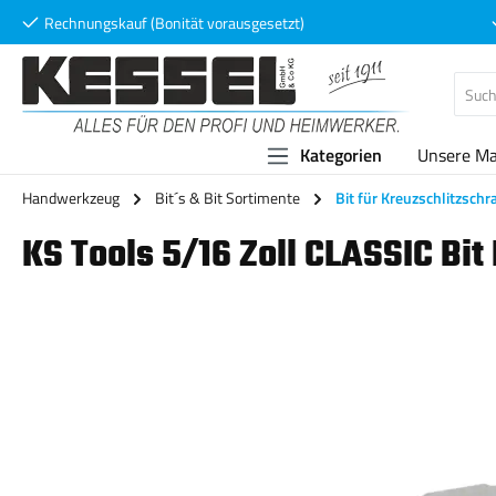
Rechnungskauf (Bonität vorausgesetzt)
 Hauptinhalt springen
Zur Suche springen
Zur Hauptnavigation springen
Kategorien
Unsere M
Handwerkzeug
Bit´s & Bit Sortimente
Bit für Kreuzschlitzsch
KS Tools 5/16 Zoll CLASSIC Bi
Bildergalerie überspringen