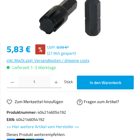
Verkaufspreis:
5,83 €
%
UVP:
8,09 €*
(27.94% gespart)
inkl. MwSt.
zzgl. Versandkosten / shipping costs
Lieferzeit 1-3 Werktage
Produkt Anzahl: Gib den gewünschten Wert ein oder benutze die Schaltflächen um die Anzahl zu erhöhen o
Stück
In den Warenkorb
Zum Merkzettel hinzufügen
Fragen zum Artikel?
Produktnummer:
4042146054192
EAN:
4042146054192
>> Hier weitere Artikel vom Hersteller <<
Dieses Produkt weiterempfehlen: