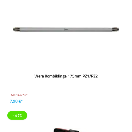
Wera Kombiklinge 175mm PZ1/PZ2
UVP:
14,67 €*
7,98 €*
- 47%