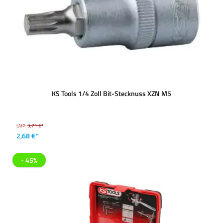
KS Tools 1/4 Zoll Bit-Stecknuss XZN M5
UVP:
3,71 €*
2,68 €*
- 45%