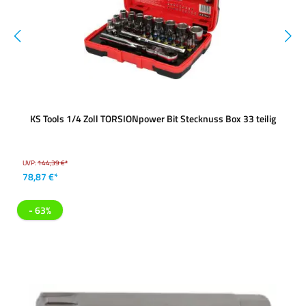
KS Tools 1/4 Zoll TORSIONpower Bit Stecknuss Box 33 teilig
UVP:
144,39 €*
78,87 €*
- 63%