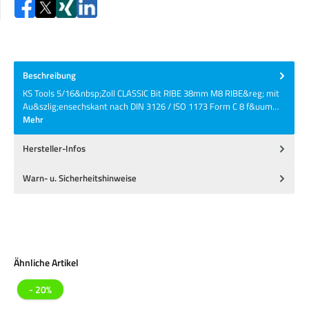
Beschreibung
KS Tools 5/16&nbsp;Zoll CLASSIC Bit RIBE 38mm M8 RIBE&reg; mit
Au&szlig;ensechskant nach DIN 3126 / ISO 1173 Form C 8 f&uum…
Mehr
Hersteller-Infos
Warn- u. Sicherheitshinweise
Produktgalerie überspringen
Ähnliche Artikel
- 20%