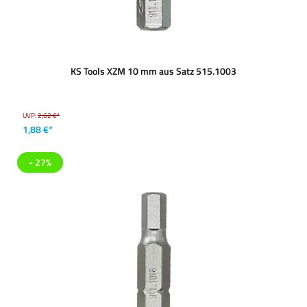
KS Tools XZM 10 mm aus Satz 515.1003
UVP:
2,62 €*
1,88 €*
- 27%