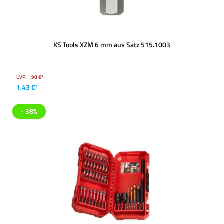
KS Tools XZM 6 mm aus Satz 515.1003
UVP:
1,98 €*
1,43 €*
- 38%