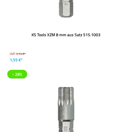
KS Tools XZM 8 mm aus Satz 515.1003
UVP:
2,14 €*
1,55 €*
- 28%