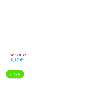
UVP:
12,85 €*
10,17 €*
- 72%