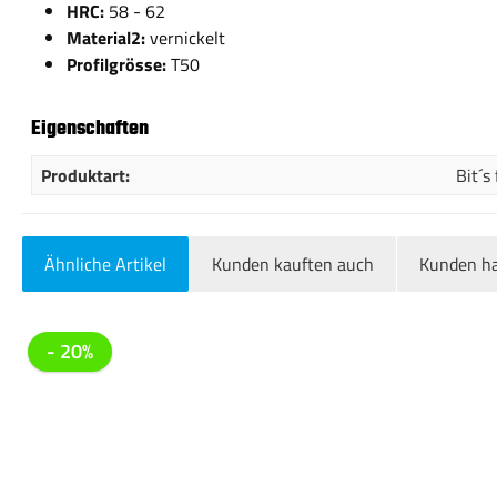
HRC:
58 - 62
Material2:
vernickelt
Profilgrösse:
T50
Eigenschaften
Produktart:
Bit´s
Ähnliche Artikel
Kunden kauften auch
Kunden ha
Produktgalerie überspringen
- 20%