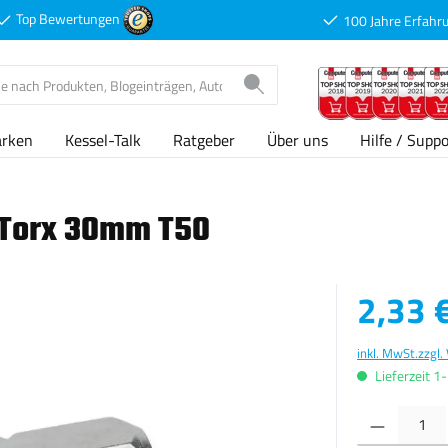
Top Bewertungen
100 Jahre Erfahr
arken
Kessel-Talk
Ratgeber
Über uns
Hilfe / Suppo
t Torx 30mm T50
Verkaufspreis
2,33 
inkl. MwSt.
zzgl.
Lieferzeit 1
Produkt Anzahl: G