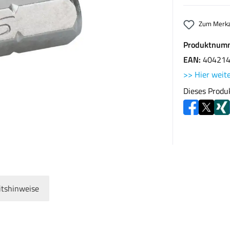
Zum Merkz
Produktnum
EAN:
40421
>> Hier weite
Dieses Produ
itshinweise