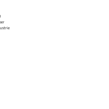
8
ber
ustrie