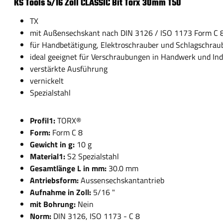
KS Tools 5/16 Zoll CLASSIC Bit Torx 30mm T50
TX
mit Außensechskant nach DIN 3126 / ISO 1173 Form C 
für Handbetätigung, Elektroschrauber und Schlagschrau
ideal geeignet für Verschraubungen in Handwerk und Ind
verstärkte Ausführung
vernickelt
Spezialstahl
Profil1:
TORX®
Form:
Form C 8
Gewicht in g:
10 g
Material1:
S2 Spezialstahl
Gesamtlänge L in mm:
30.0 mm
Antriebsform:
Aussensechskantantrieb
Aufnahme in Zoll:
5/16 "
mit Bohrung:
Nein
Norm:
DIN 3126, ISO 1173 - C 8