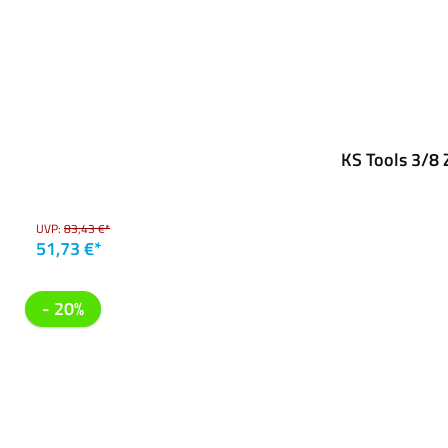
KS Tools 3/8 
UVP:
83,43 €*
51,73 €*
- 20%