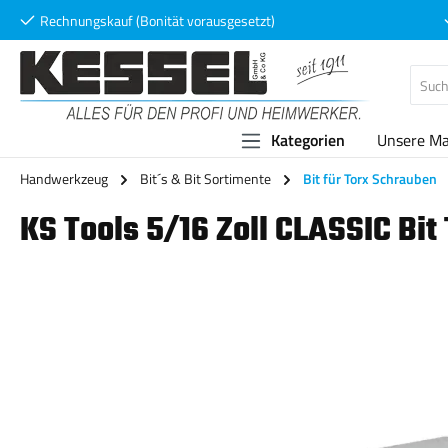
Rechnungskauf (Bonität vorausgesetzt)
 Hauptinhalt springen
Zur Suche springen
Zur Hauptnavigation springen
Kategorien
Unsere M
Handwerkzeug
Bit´s & Bit Sortimente
Bit für Torx Schrauben
KS Tools 5/16 Zoll CLASSIC Bi
Bildergalerie überspringen