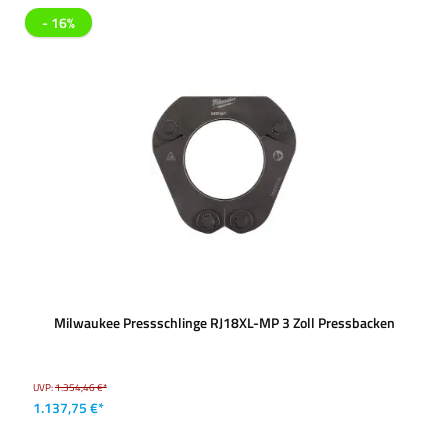
- 16%
Milwaukee Pressschlinge RJ18XL-MP 3 Zoll Pressbacken
UVP:
1.354,46 €*
1.137,75 €*