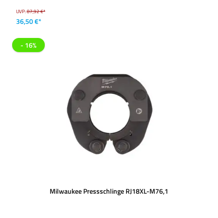
UVP:
87,92 €*
36,50 €*
- 16%
Milwaukee Pressschlinge RJ18XL-M76,1