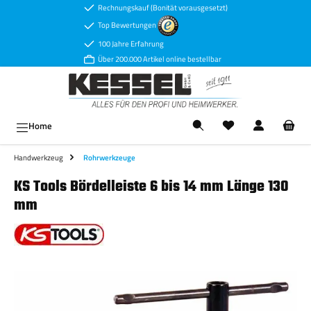
Rechnungskauf (Bonität vorausgesetzt)
Zum Hauptinhalt springen
Top Bewertungen
100 Jahre Erfahrung
Über 200.000 Artikel online bestellbar
Ware
Home
Handwerkzeug
Rohrwerkzeuge
KS Tools Bördelleiste 6 bis 14 mm Länge 130
mm
Bildergalerie überspringen