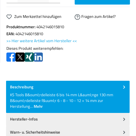
Zum Merkzettel hinzufügen
Fragen zum Artikel?
Produktnummer:
4042146015810
EAN:
4042146015810
>> Hier weitere Artikel vom Hersteller <<
Dieses Produkt weiterempfehlen:
Beschreibung
KS Tools B&ouml;rdelleiste 6 bis 14 mm L&auml;nge 130 mm
B&ouml;rdelleiste f&uuml;r 6 - 8 - 10 - 12 + 14 mm zur
Herstellung…
Mehr
Hersteller-Infos
Warn- u. Sicherheitshinweise