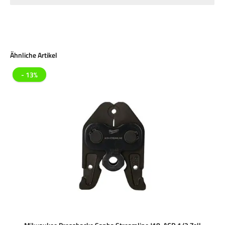
Produktgalerie überspringen
Ähnliche Artikel
- 13%