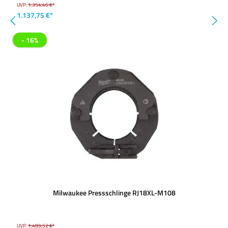
UVP:
1.354,46 €*
1.137,75 €*
- 16%
Milwaukee Pressschlinge RJ18XL-M108
UVP:
1.489,52 €*