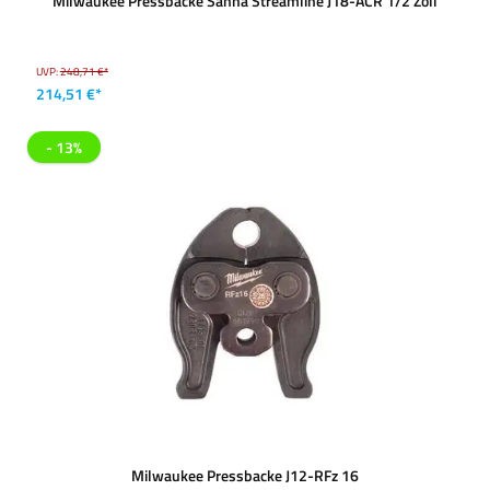
Milwaukee Pressbacke Sanha Streamline J18-ACR 1/2 Zoll
UVP:
248,71 €*
214,51 €*
- 13%
Milwaukee Pressbacke J12-RFz 16