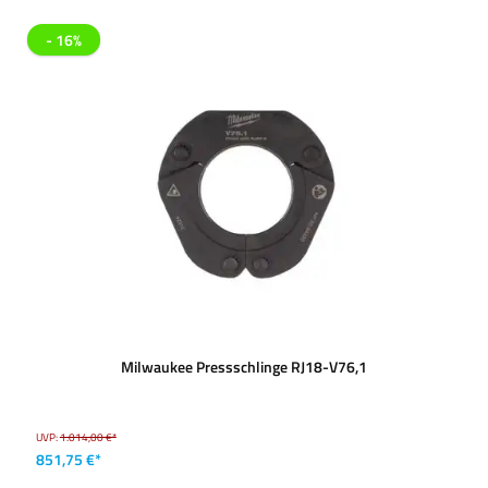
- 16%
Milwaukee Pressschlinge RJ18-V76,1
UVP:
1.014,00 €*
851,75 €*