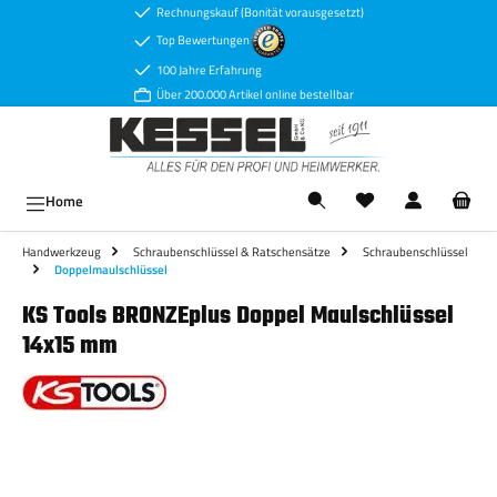
Rechnungskauf (Bonität vorausgesetzt)
Zum Hauptinhalt springen
Top Bewertungen
100 Jahre Erfahrung
Über 200.000 Artikel online bestellbar
Ware
Home
Handwerkzeug
Schraubenschlüssel & Ratschensätze
Schraubenschlüssel
Doppelmaulschlüssel
KS Tools BRONZEplus Doppel Maulschlüssel
14x15 mm
Bildergalerie überspringen