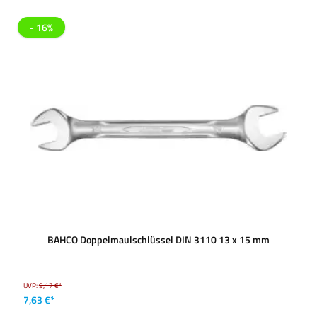
- 16%
BAHCO Doppelmaulschlüssel DIN 3110 13 x 15 mm
UVP:
9,17 €*
7,63 €*