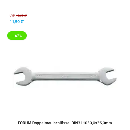
UVP:
13,63 €*
11,50 €*
- 42%
FORUM Doppelmaulschlüssel DIN311030,0x36,0mm