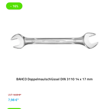
- 16%
BAHCO Doppelmaulschlüssel DIN 3110 14 x 17 mm
UVP:
9,60 €*
7,98 €*