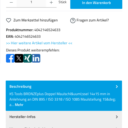
Stück
In den Warenkorb
Zum Merkzettel hinzufügen
Fragen zum Artikel?
Produktnummer:
4042146524633
EAN:
4042146524633
>> Hier weitere Artikel vom Hersteller <<
Dieses Produkt weiterempfehlen:
Beschreibung
KS Tools BRONZEplus Doppel Maulschl&uuml;ssel 14x15 mm in
Anlehnung an DIN 895 / ISO 3318 / ISO 1085 Maulstellung 15&deg;
a…
Mehr
Hersteller-Infos