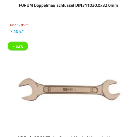
FORUM Doppelmaulschlüssel DIN311030,0x32,0mm
UVP:
12,85 €*
7,40 €*
- 52%