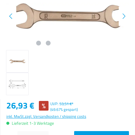
Verkaufspreis:
26,93 €
%
UVP:
53,51 €*
(49.67% gespart)
inkl. MwSt.
zzgl. Versandkosten / shipping costs
Lieferzeit 1-3 Werktage
Produkt Anzahl: Gib den gewünschten Wert ein oder benutze die Schaltflächen um die Anzahl zu erhöhen o