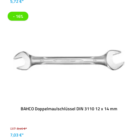
5,72 €*
- 16%
BAHCO Doppelmaulschlüssel DIN 3110 12 x 14 mm
UVP:
8,46 €*
7,03 €*