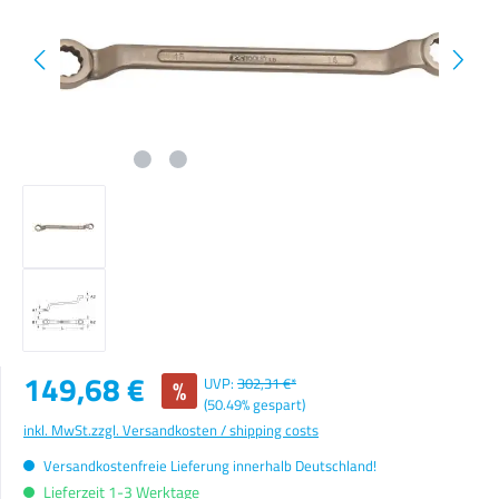
Verkaufspreis:
149,68 €
%
UVP:
302,31 €*
(50.49% gespart)
inkl. MwSt.
zzgl. Versandkosten / shipping costs
Versandkostenfreie Lieferung innerhalb Deutschland!
Lieferzeit 1-3 Werktage