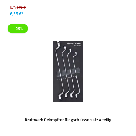
UVP:
6,78 €*
6,55 €*
- 25%
Kraftwerk Gekröpfter Ringschlüsselsatz 4 teilig