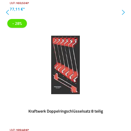
UVP:
103,53 €*
77,11 €*
- 28%
Kraftwerk Doppelringschlüsselsatz 8 teilig
UVP:
109,48 €*