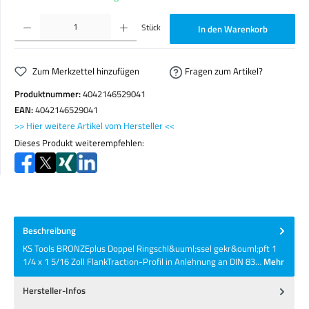
Produkt Anzahl: Gib den gewünschten Wert ein oder benutze die Schaltflächen um die Anzahl zu erhöhen o
Stück
In den Warenkorb
Zum Merkzettel hinzufügen
Fragen zum Artikel?
Produktnummer:
4042146529041
EAN:
4042146529041
>> Hier weitere Artikel vom Hersteller <<
Dieses Produkt weiterempfehlen:
Beschreibung
KS Tools BRONZEplus Doppel Ringschl&uuml;ssel gekr&ouml;pft 1
1/4 x 1 5/16 Zoll FlankTraction-Profil in Anlehnung an DIN 83…
Mehr
Hersteller-Infos