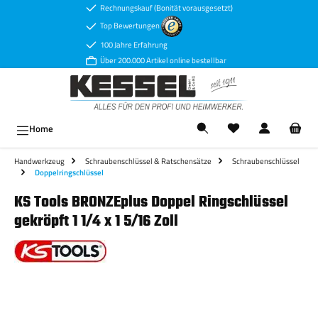
Rechnungskauf (Bonität vorausgesetzt)
Zum Hauptinhalt springen
Top Bewertungen
100 Jahre Erfahrung
Über 200.000 Artikel online bestellbar
Ware
Home
Handwerkzeug
Schraubenschlüssel & Ratschensätze
Schraubenschlüssel
Doppelringschlüssel
KS Tools BRONZEplus Doppel Ringschlüssel
gekröpft 1 1/4 x 1 5/16 Zoll
Bildergalerie überspringen