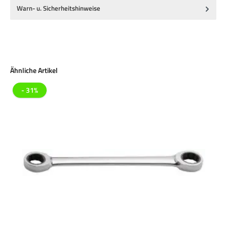
Warn- u. Sicherheitshinweise
Produktgalerie überspringen
Ähnliche Artikel
- 31%