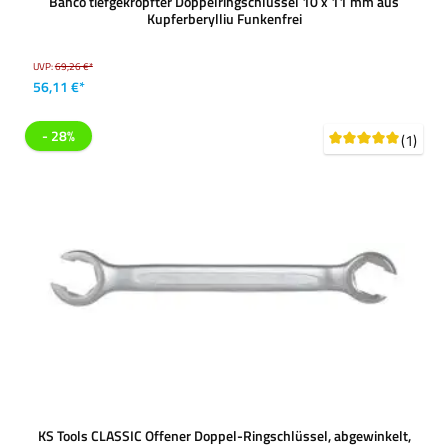
Bahco tiefgekröpfter Doppelringschlüssel 10 x 11 mm aus
Kupferberylliu Funkenfrei
UVP:
69,26 €*
56,11 €*
- 28%
(1)
KS Tools CLASSIC Offener Doppel-Ringschlüssel, abgewinkelt,