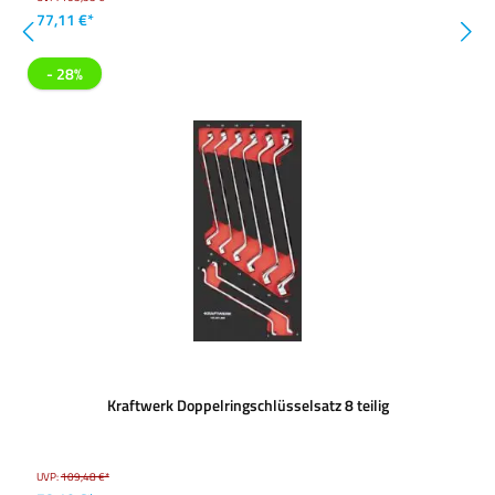
77,11 €*
- 28%
Kraftwerk Doppelringschlüsselsatz 8 teilig
UVP:
109,48 €*