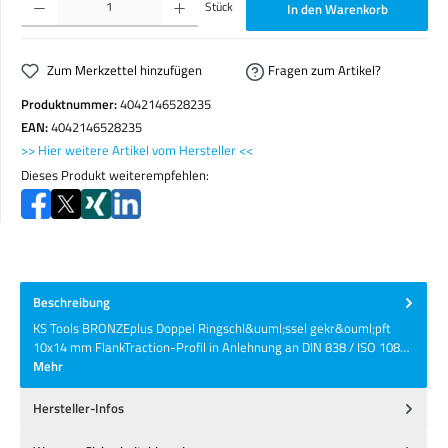
Stück
In den Warenkorb
Zum Merkzettel hinzufügen
Fragen zum Artikel?
Produktnummer:
4042146528235
EAN:
4042146528235
>> Hier weitere Artikel vom Hersteller <<
Dieses Produkt weiterempfehlen:
Beschreibung
KS Tools BRONZEplus Doppel Ringschl&uuml;ssel gekr&ouml;pft
10x14 mm FlankTraction-Profil in Anlehnung an DIN 838 / ISO 108…
Mehr
Hersteller-Infos