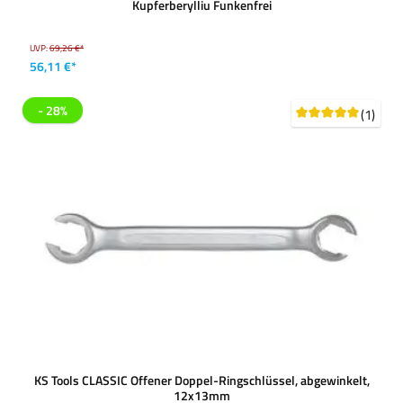
Kupferberylliu Funkenfrei
UVP:
69,26 €*
56,11 €*
- 28%
(1)
KS Tools CLASSIC Offener Doppel-Ringschlüssel, abgewinkelt,
12x13mm