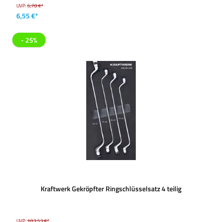
UVP:
6,78 €*
6,55 €*
- 25%
Kraftwerk Gekröpfter Ringschlüsselsatz 4 teilig
UVP:
103,53 €*