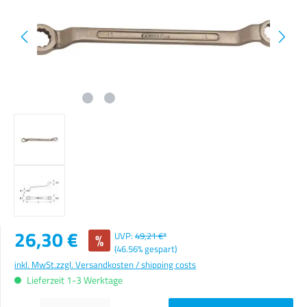
Verkaufspreis:
26,30 €
%
UVP:
49,21 €*
(46.56% gespart)
inkl. MwSt.
zzgl. Versandkosten / shipping costs
Lieferzeit 1-3 Werktage
Produkt Anzahl: Gib den gewünschten Wert ein oder benutze die Schaltflächen um die Anzahl zu erhöhen o