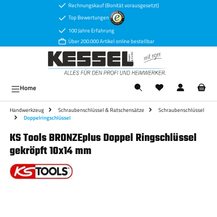
Rechnungskauf (Bonität vorausgesetzt)
Zum Hauptinhalt springen
Top Bewertungen
100 Jahre Erfahrung
Über 200.000 Artikel online bestellbar
Ware
Home
Handwerkzeug
Schraubenschlüssel & Ratschensätze
Schraubenschlüssel
Doppelringschlüssel
KS Tools BRONZEplus Doppel Ringschlüssel
gekröpft 10x14 mm
Bildergalerie überspringen