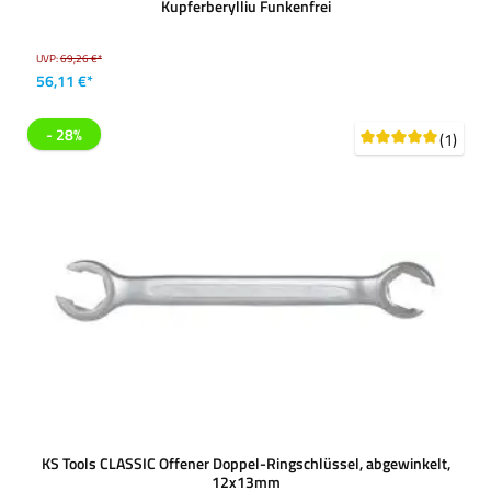
Kupferberylliu Funkenfrei
UVP:
69,26 €*
56,11 €*
- 28%
(1)
KS Tools CLASSIC Offener Doppel-Ringschlüssel, abgewinkelt,
12x13mm