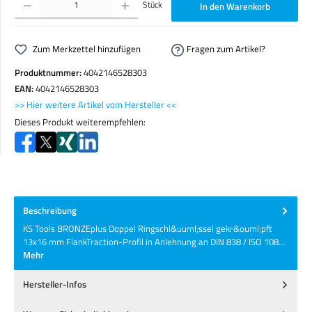
Stück
In den Warenkorb
Zum Merkzettel hinzufügen
Fragen zum Artikel?
Produktnummer:
4042146528303
EAN:
4042146528303
>> Hier weitere Artikel vom Hersteller <<
Dieses Produkt weiterempfehlen:
Beschreibung
KS Tools BRONZEplus Doppel Ringschl&uuml;ssel gekr&ouml;pft
13x16 mm FlankTraction-Profil in Anlehnung an DIN 838 / ISO 108…
Mehr
Hersteller-Infos