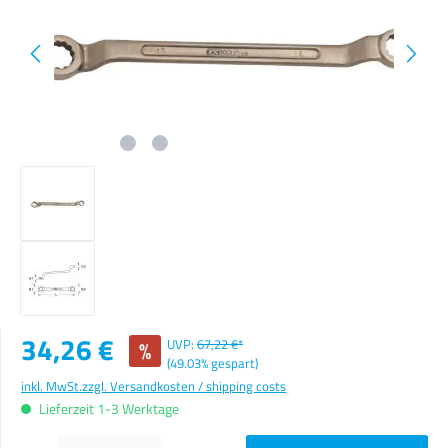
Verkaufspreis:
34,26 €
%
UVP:
67,22 €*
(49.03% gespart)
inkl. MwSt.
zzgl. Versandkosten / shipping costs
Lieferzeit 1-3 Werktage
Produkt Anzahl: Gib den gewünschten Wert ein oder benutze die Schaltflächen um die Anzahl zu erhöhen o