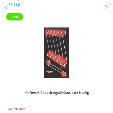
77,11 €*
- 28%
Kraftwerk Doppelringschlüsselsatz 8 teilig
UVP:
109,48 €*