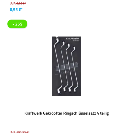
UVP:
6,78 €*
6,55 €*
- 25%
Kraftwerk Gekröpfter Ringschlüsselsatz 4 teilig
UVP:
103,53 €*