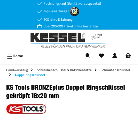
Rechnungskauf (Bonität vorausgesetzt)
Zum Hauptinhalt springen
Top Bewertungen
100 Jahre Erfahrung
Über 200.000 Artikel online bestellbar
Ware
Home
Handwerkzeug
Schraubenschlüssel & Ratschensätze
Schraubenschlüssel
Doppelringschlüssel
KS Tools BRONZEplus Doppel Ringschlüssel
gekröpft 18x20 mm
Bildergalerie überspringen