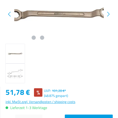
Verkaufspreis:
51,78 €
%
UVP:
101,28 €*
(48.87% gespart)
inkl. MwSt.
zzgl. Versandkosten / shipping costs
Lieferzeit 1-3 Werktage
Produkt Anzahl: Gib den gewünschten Wert ein oder benutze die Schaltflächen um die Anzahl zu erhöhen o