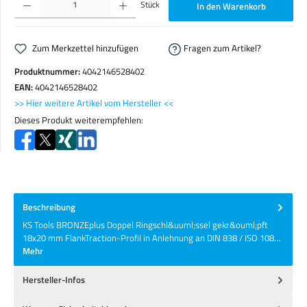
Stück
In den Warenkorb
Zum Merkzettel hinzufügen
Fragen zum Artikel?
Produktnummer:
4042146528402
EAN:
4042146528402
>> Hier weitere Artikel vom Hersteller <<
Dieses Produkt weiterempfehlen:
Beschreibung
KS Tools BRONZEplus Doppel Ringschl&uuml;ssel gekr&ouml;pft
18x20 mm FlankTraction-Profil in Anlehnung an DIN 838 / ISO 108…
Mehr
Hersteller-Infos