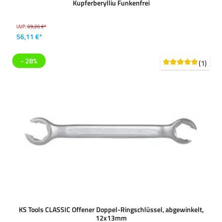
Kupferberylliu Funkenfrei
UVP:
69,26 €*
56,11 €*
- 28%
(1)
KS Tools CLASSIC Offener Doppel-Ringschlüssel, abgewinkelt,
12x13mm