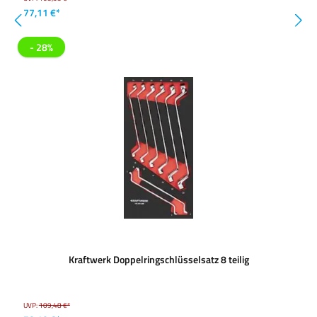
77,11 €*
- 28%
Kraftwerk Doppelringschlüsselsatz 8 teilig
UVP:
109,48 €*