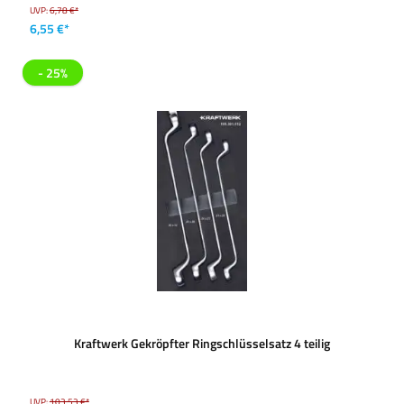
UVP:
6,78 €*
6,55 €*
- 25%
Kraftwerk Gekröpfter Ringschlüsselsatz 4 teilig
UVP:
103,53 €*