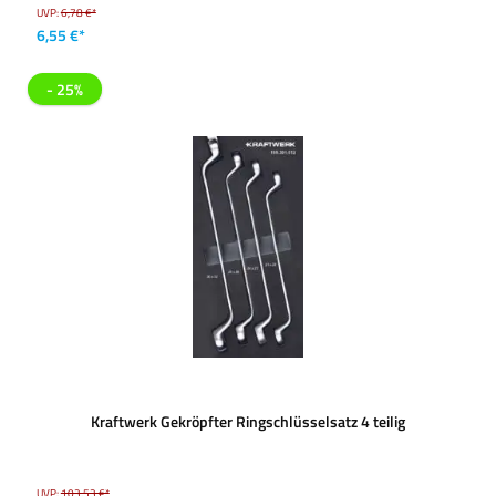
UVP:
6,78 €*
6,55 €*
- 25%
Kraftwerk Gekröpfter Ringschlüsselsatz 4 teilig
UVP:
103,53 €*