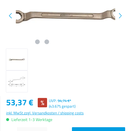
Verkaufspreis:
53,37 €
%
UVP:
94,74 €*
(43.67% gespart)
inkl. MwSt.
zzgl. Versandkosten / shipping costs
Lieferzeit 1-3 Werktage
Produkt Anzahl: Gib den gewünschten Wert ein oder benutze die Schaltflächen um die Anzahl zu erhöhen o