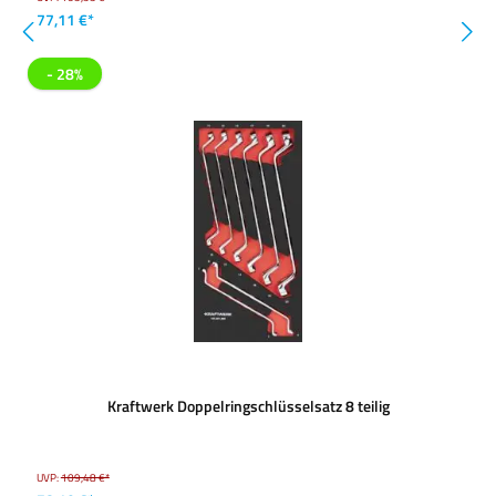
77,11 €*
- 28%
Kraftwerk Doppelringschlüsselsatz 8 teilig
UVP:
109,48 €*