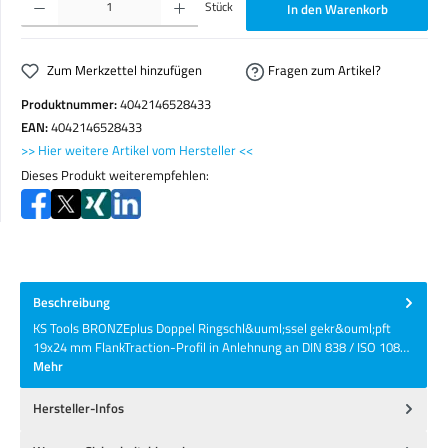
Stück
In den Warenkorb
Zum Merkzettel hinzufügen
Fragen zum Artikel?
Produktnummer:
4042146528433
EAN:
4042146528433
>> Hier weitere Artikel vom Hersteller <<
Dieses Produkt weiterempfehlen:
Beschreibung
KS Tools BRONZEplus Doppel Ringschl&uuml;ssel gekr&ouml;pft
19x24 mm FlankTraction-Profil in Anlehnung an DIN 838 / ISO 108…
Mehr
Hersteller-Infos