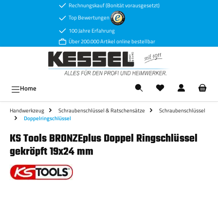
Rechnungskauf (Bonität vorausgesetzt)
Zum Hauptinhalt springen
Top Bewertungen
100 Jahre Erfahrung
Über 200.000 Artikel online bestellbar
Ware
Home
Handwerkzeug
Schraubenschlüssel & Ratschensätze
Schraubenschlüssel
Doppelringschlüssel
KS Tools BRONZEplus Doppel Ringschlüssel
gekröpft 19x24 mm
Bildergalerie überspringen