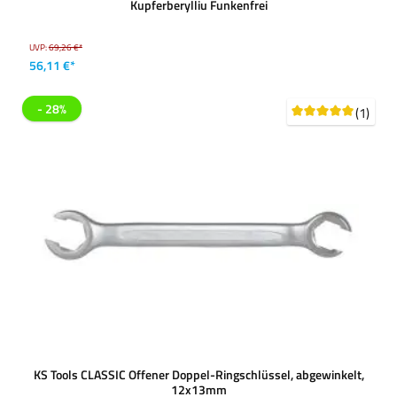
Kupferberylliu Funkenfrei
UVP:
69,26 €*
56,11 €*
- 28%
(1)
KS Tools CLASSIC Offener Doppel-Ringschlüssel, abgewinkelt,
12x13mm