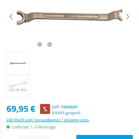
Verkaufspreis:
69,95 €
%
UVP:
138,96 €*
(49.66% gespart)
inkl. MwSt.
zzgl. Versandkosten / shipping costs
Lieferzeit 1-3 Werktage
Produkt Anzahl: Gib den gewünschten Wert ein oder benutze die Schaltflächen um die Anzahl zu erhöhen o