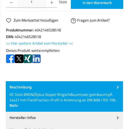
Stück
In den Warenkorb
Zum Merkzettel hinzufügen
Fragen zum Artikel?
Produktnummer:
4042146528518
EAN:
4042146528518
>> Hier weitere Artikel vom Hersteller <<
Dieses Produkt weiterempfehlen:
Beschreibung
KS Tools BRONZEplus Doppel Ringschl&uuml;ssel gekr&ouml;pft
24x27 mm FlankTraction-Profil in Anlehnung an DIN 838 / ISO 108…
Mehr
Hersteller-Infos