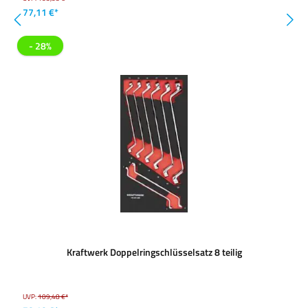
77,11 €*
- 28%
Kraftwerk Doppelringschlüsselsatz 8 teilig
UVP:
109,48 €*