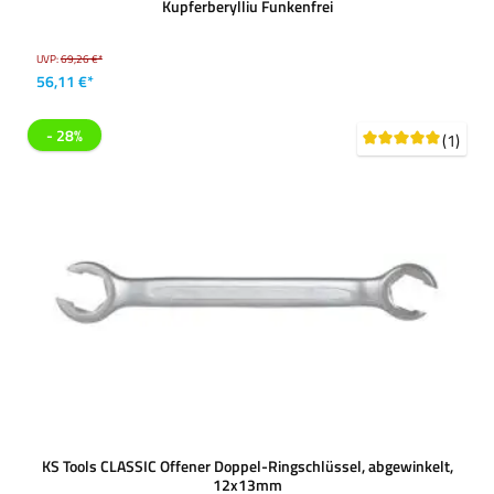
Kupferberylliu Funkenfrei
UVP:
69,26 €*
56,11 €*
- 28%
(1)
KS Tools CLASSIC Offener Doppel-Ringschlüssel, abgewinkelt,
12x13mm