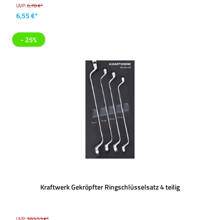
UVP:
6,78 €*
6,55 €*
- 25%
Kraftwerk Gekröpfter Ringschlüsselsatz 4 teilig
UVP:
103,53 €*