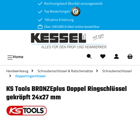
Rechnungskauf (Bonität vorausgesetzt)
Zum Hauptinhalt springen
Top Bewertungen
100 Jahre Erfahrung
Über 200.000 Artikel online bestellbar
Ware
Home
Handwerkzeug
Schraubenschlüssel & Ratschensätze
Schraubenschlüssel
Doppelringschlüssel
KS Tools BRONZEplus Doppel Ringschlüssel
gekröpft 24x27 mm
Bildergalerie überspringen