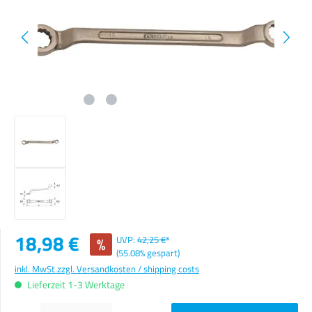
Verkaufspreis:
18,98 €
%
UVP:
42,25 €*
(55.08% gespart)
inkl. MwSt.
zzgl. Versandkosten / shipping costs
Lieferzeit 1-3 Werktage
Produkt Anzahl: Gib den gewünschten Wert ein oder benutze die Schaltflächen um die Anzahl zu erhöhen o