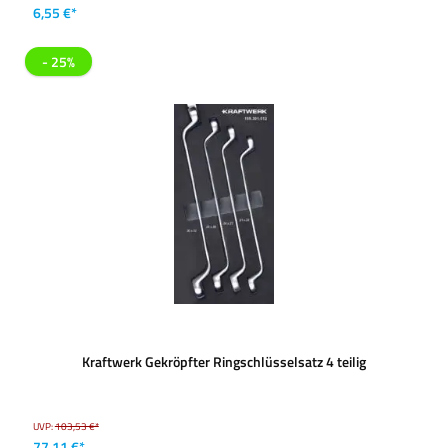
6,55 €*
- 25%
Kraftwerk Gekröpfter Ringschlüsselsatz 4 teilig
UVP:
103,53 €*
77,11 €*