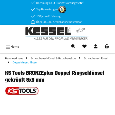
Rechnungskauf (Bonität vorausgesetzt)
Zum Hauptinhalt springen
Top Bewertungen
100 Jahre Erfahrung
Über 200.000 Artikel online bestellbar
Ware
Home
Handwerkzeug
Schraubenschlüssel & Ratschensätze
Schraubenschlüssel
Doppelringschlüssel
KS Tools BRONZEplus Doppel Ringschlüssel
gekröpft 8x9 mm
Bildergalerie überspringen