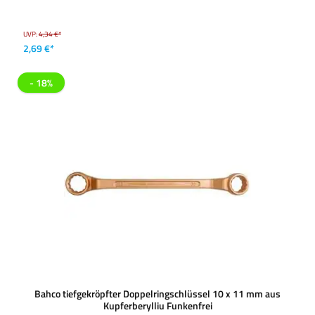
UVP:
4,34 €*
2,69 €*
- 18%
Bahco tiefgekröpfter Doppelringschlüssel 10 x 11 mm aus
Kupferberylliu Funkenfrei