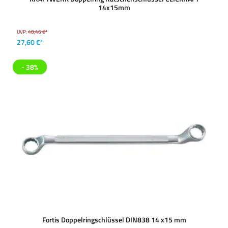
14x15mm
UVP:
40,46 €*
27,60 €*
- 38%
Fortis Doppelringschlüssel DIN838 14 x15 mm