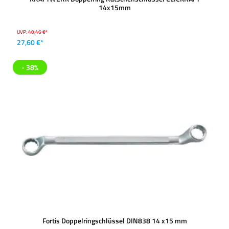
14x15mm
UVP:
40,46 €*
27,60 €*
- 38%
Fortis Doppelringschlüssel DIN838 14 x15 mm