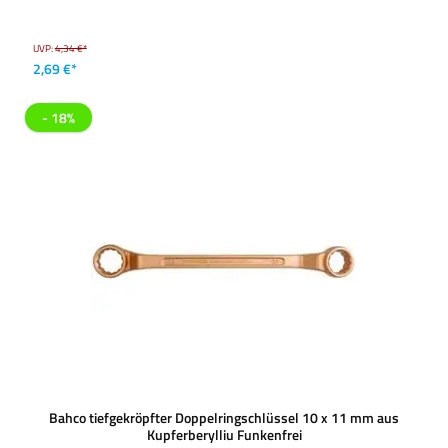
UVP:
4,34 €*
2,69 €*
- 18%
Bahco tiefgekröpfter Doppelringschlüssel 10 x 11 mm aus
Kupferberylliu Funkenfrei