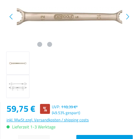
Verkaufspreis:
59,75 €
%
UVP:
118,39 €*
(49.53% gespart)
inkl. MwSt.
zzgl. Versandkosten / shipping costs
Lieferzeit 1-3 Werktage
Produkt Anzahl: Gib den gewünschten Wert ein oder benutze die Schaltflächen um die Anzahl zu erhöhen o