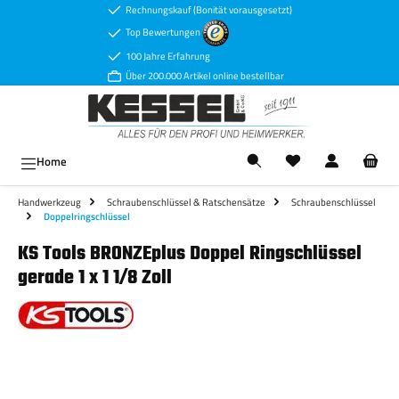
Rechnungskauf (Bonität vorausgesetzt)
Zum Hauptinhalt springen
Top Bewertungen
100 Jahre Erfahrung
Über 200.000 Artikel online bestellbar
Ware
Home
Handwerkzeug
Schraubenschlüssel & Ratschensätze
Schraubenschlüssel
Doppelringschlüssel
KS Tools BRONZEplus Doppel Ringschlüssel
gerade 1 x 1 1/8 Zoll
Bildergalerie überspringen