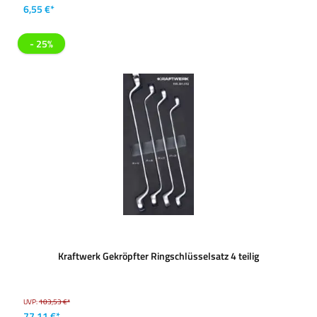
6,55 €*
- 25%
Kraftwerk Gekröpfter Ringschlüsselsatz 4 teilig
UVP:
103,53 €*
77,11 €*